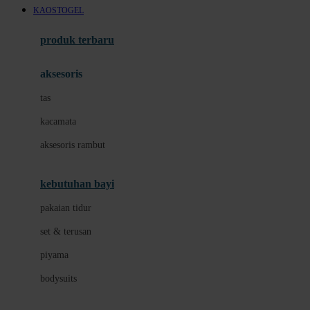
KAOSTOGEL
Azetabio
produk terbaru
B
aksesoris
Baabaasheepz
tas
Babiators
kacamata
Baby Dove
aksesoris rambut
Baby Jogger
Baby Rovega
kebutuhan bayi
Babybee
pakaian tidur
Banana Boat
set & terusan
Banz
piyama
Barbie
bodysuits
Beaba