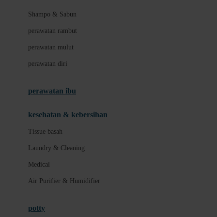
London Taxi
Shampo & Sabun
Love To Dream
perawatan rambut
perawatan mulut
M
perawatan diri
Magformers
Mama's Choice
perawatan ibu
Mamas&Papas
kesehatan & kebersihan
Mamaway
Tissue basah
Maxi Cosi
Laundry & Cleaning
Megabloks
Medical
Micro
Air Purifier & Humidifier
MiDeer
Mimi & Lula
potty
Mini Monkey