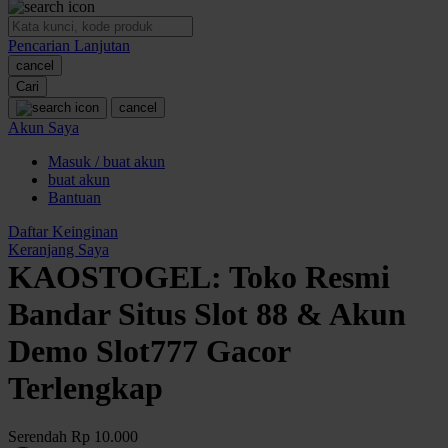
O
Pencarian Lanjutan
Oh Ma Grain
cancel
Okiedog
Cari
cancel
P
Akun Saya
Masuk / buat akun
Peachy
buat akun
Phil & Ted's
Bantuan
Philips Avent
Daftar Keinginan
Keranjang Saya
Pigeon
KAOSTOGEL: Toko Resmi
Playgro
Bandar Situs Slot 88 & Akun
Poled Global
Demo Slot777 Gacor
Ponycycle
Terlengkap
Puma
Pureats
Serendah
Rp 10.000