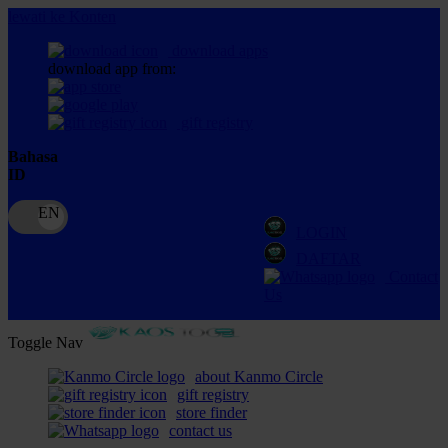
lewati ke Konten
download apps
download app from:
gift registry
Bahasa
ID
LOGIN
DAFTAR
Contact
Us
Toggle Nav
about Kanmo Circle
gift registry
store finder
contact us