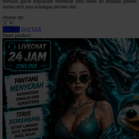
berbasis gacor terpopuler membuat situs resmi ini menjadi pilihan
Squishmallows
utama oleh para kalangan pecinta slot.
Starbooks
choose qty
Stick-O
DAFTAR
LOGIN
Share product:
Stokke
Sudocrem
Sumimo
Sunnylife
Sun-Staches
Swimava
T
Tommee Tippee
Trunki
Tutti Bambini