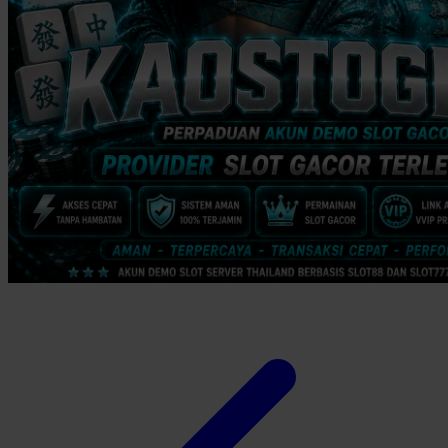
Twistshake
TY Toys
U
V
Veja
Vitaflow
Vtech
W
Waterland
Wellness
X