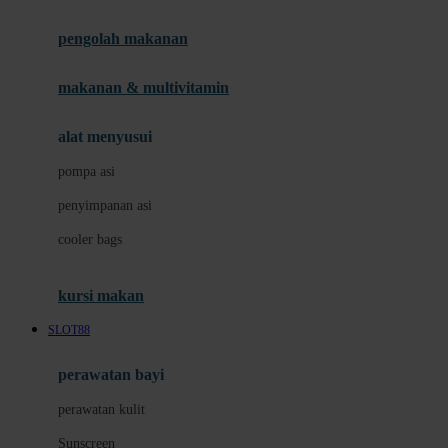
Joie
pengolah makanan
Joolz
Jujube
makanan & multivitamin
K
alat menyusui
Kiddycuts
pompa asi
Kumon
penyimpanan asi
L
cooler bags
Leapfrog
kursi makan
Leclerc
SLOT88
Lee Vierra
Lillebaby
perawatan bayi
Little Bird Told Me
perawatan kulit
Little Miss Janis
Sunscreen