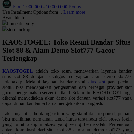
Earn
1.000.000
-
10.000.000
Bonus
Q
Use Installment Options from
.
Laarn more
Available for :
QV Baby
home delivery
store pickup
R
KAOSTOGEL: Toko Resmi Bandar Situs
Real Shades
Slot 88 & Akun Demo Slot777 Gacor
Red Castle
Terlengkap
Ribbon Madness
KAOSTOGEL
adalah toko resmi menawarkan layanan bandar
situs slot 88 dengan sekaligus menyajikan akun demo slot777
S
terlengkap. Melalui layanan bandar resmi
situs slot
para pecinta
slot88 bisa mendapatkan pengalaman dan berbagai provider slot
Sebamed
gacor menggunakan server thailand. Selain itu, KAOSTOGEL juga
dikenal menyediakan akun demo slot dengan variasi slot777 yang
Silver Cross
dapat dimainkan tanpa harus mengeluarkan uang asli.
Simply Idea
Tak hanya itu, didukung sistem yang stabil dan responsif, pemain
bisa menikmati permainan tanpa harus terganggu oleh proses login
Skip Hop
yang rumit ataupun akses yang sering bermasalah. Perpanduan
Spectra
antara kombinasi dari situs slot 88 dan akun demo slot777 yang