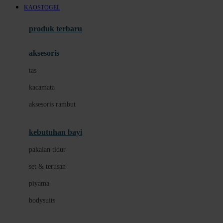
KAOSTOGEL
Azetabio
produk terbaru
B
aksesoris
Baabaasheepz
tas
Babiators
kacamata
Baby Dove
aksesoris rambut
Baby Jogger
Baby Rovega
kebutuhan bayi
Babybee
pakaian tidur
Banana Boat
set & terusan
Banz
piyama
Barbie
bodysuits
Beaba