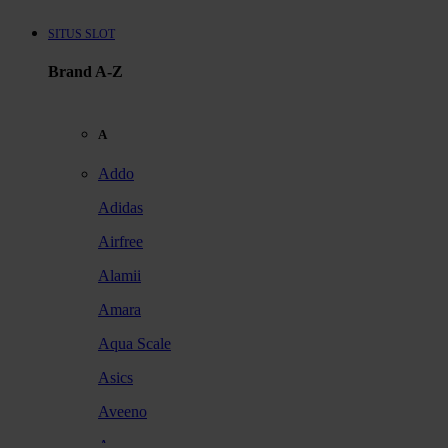
SITUS SLOT
Brand A-Z
A
Addo
Adidas
Airfree
Alamii
Amara
Aqua Scale
Asics
Aveeno
Awan