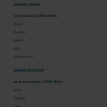
pakaian renang
Bumkins
anak laki-laki (18bln-8thn)
C
atasan
Cetaphil
bawahan
Chicco
setelan
Childlife
jaket
Clevamama
pakaian dalam
Cocolatte
Cottonseeds
pakaian ibu hamil
Cozy N Safe
anak perempuan (18bln-8thn)
Crane
atasan
Cybex
bawahan
D
gaun