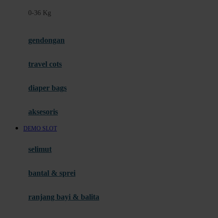
Felt So Sweet
0-36 Kg
Fisher Price
Flipper
gendongan
Friends Of Sally
travel cots
G
diaper bags
Gb
Geko
aksesoris
Graco
DEMO SLOT
Gund
selimut
H
bantal & sprei
Habbie
Haenim
ranjang bayi & balita
Happy Horse