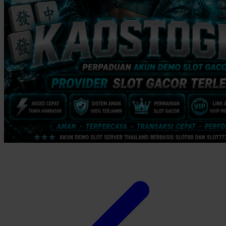
Twistshake
TY Toys
U
V
Veja
Vitaflow
Vtech
W
Waterland
Wellness
X