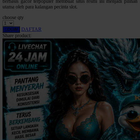
berbasis gacor terpopuler membuat situs resmi ini menjadi pilihan
Squishmallows
utama oleh para kalangan pecinta slot.
Starbooks
choose qty
Stick-O
DAFTAR
LOGIN
Share product:
Stokke
Sudocrem
Sumimo
Sunnylife
Sun-Staches
Swimava
T
Tommee Tippee
Trunki
Tutti Bambini