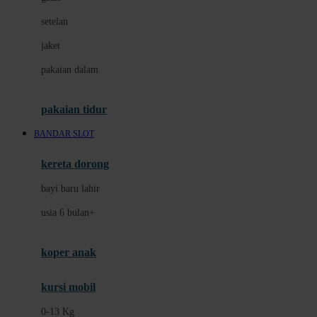
Dae Organics
setelan
Docare
jaket
Doona
pakaian dalam
Down To Earth
Drew
pakaian tidur
Dr. Brown's
BANDAR SLOT
E
kereta dorong
ELC
bayi baru lahir
Ergobaby
usia 6 bulan+
Expert Care
koper anak
Ezyroller
kursi mobil
F
0-13 Kg