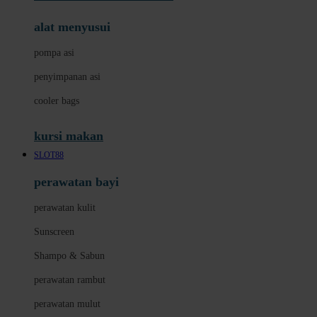
alat menyusui
pompa asi
penyimpanan asi
cooler bags
kursi makan
SLOT88
perawatan bayi
perawatan kulit
Sunscreen
Shampo & Sabun
perawatan rambut
perawatan mulut