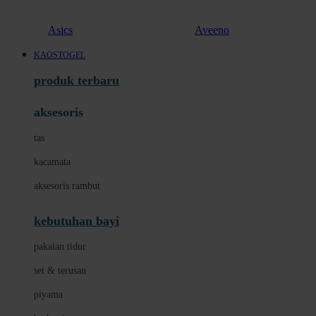
Asics
Aveeno
KAOSTOGEL
produk terbaru
aksesoris
tas
kacamata
aksesoris rambut
kebutuhan bayi
pakaian tidur
set & terusan
piyama