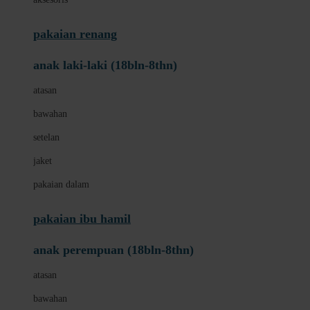
pakaian renang
anak laki-laki (18bln-8thn)
atasan
bawahan
setelan
jaket
pakaian dalam
pakaian ibu hamil
anak perempuan (18bln-8thn)
atasan
bawahan