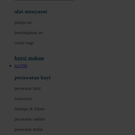
alat menyusui
pompa asi
penyimpanan asi
cooler bags
kursi makan
SLOT88
perawatan bayi
perawatan kulit
Sunscreen
Shampo & Sabun
perawatan rambut
perawatan mulut