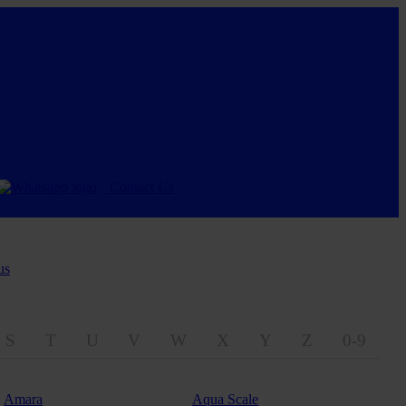
Contact Us
us
S
T
U
V
W
X
Y
Z
0-9
Amara
Aqua Scale