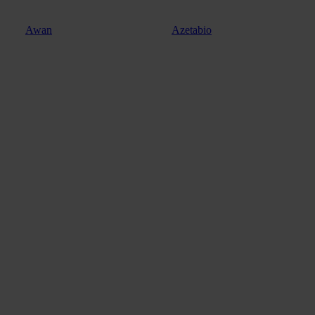
Awan
Azetabio