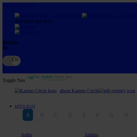
lewati ke Konten
download apps
gift reg
download app from:
Bahasa
ID
Toggle Nav
about Kanmo Circle
SITUS SLOT
A
B
C
D
E
F
G
H
Addo
Adidas