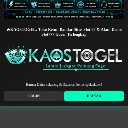
🔥KAOSTOGEL: Toko Resmi Bandar Situs Slot 88 & Akun Demo
Slot777 Gacor Terlengkap
Buruan Daftar sekarang & Dapatkan bonus spektakuler!
LOGIN
DAFTAR