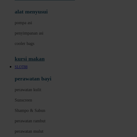
alat menyusui
pompa asi
penyimpanan asi
cooler bags
kursi makan
SLOT88
perawatan bayi
perawatan kulit
Sunscreen
Shampo & Sabun
perawatan rambut
perawatan mulut