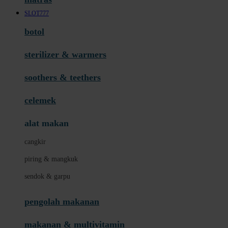
SLOT777
botol
sterilizer & warmers
soothers & teethers
celemek
alat makan
cangkir
piring & mangkuk
sendok & garpu
pengolah makanan
makanan & multivitamin