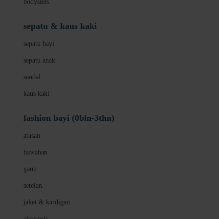
bodysuits
sepatu & kaus kaki
sepatu bayi
sepatu anak
sandal
kaus kaki
fashion bayi (0bln-3thn)
atasan
bawahan
gaun
setelan
jaket & kardigan
aksesoris