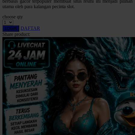
berbasis gacor terpopuler membuat situs resmi ini menjadi pilihan
Squishmallows
utama oleh para kalangan pecinta slot.
Starbooks
choose qty
Stick-O
DAFTAR
LOGIN
Share product:
Stokke
Sudocrem
Sumimo
Sunnylife
Sun-Staches
Swimava
T
Tommee Tippee
Trunki
Tutti Bambini