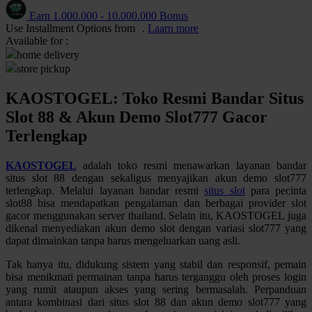
Earn
1.000.000
-
10.000.000
Bonus
Q
Use Installment Options from
.
Laarn more
Available for :
QV Baby
home delivery
store pickup
R
KAOSTOGEL: Toko Resmi Bandar Situs
Real Shades
Slot 88 & Akun Demo Slot777 Gacor
Red Castle
Terlengkap
Ribbon Madness
KAOSTOGEL
adalah toko resmi menawarkan layanan bandar
situs slot 88 dengan sekaligus menyajikan akun demo slot777
S
terlengkap. Melalui layanan bandar resmi
situs slot
para pecinta
slot88 bisa mendapatkan pengalaman dan berbagai provider slot
Sebamed
gacor menggunakan server thailand. Selain itu, KAOSTOGEL juga
dikenal menyediakan akun demo slot dengan variasi slot777 yang
Silver Cross
dapat dimainkan tanpa harus mengeluarkan uang asli.
Simply Idea
Tak hanya itu, didukung sistem yang stabil dan responsif, pemain
bisa menikmati permainan tanpa harus terganggu oleh proses login
Skip Hop
yang rumit ataupun akses yang sering bermasalah. Perpanduan
Spectra
antara kombinasi dari situs slot 88 dan akun demo slot777 yang