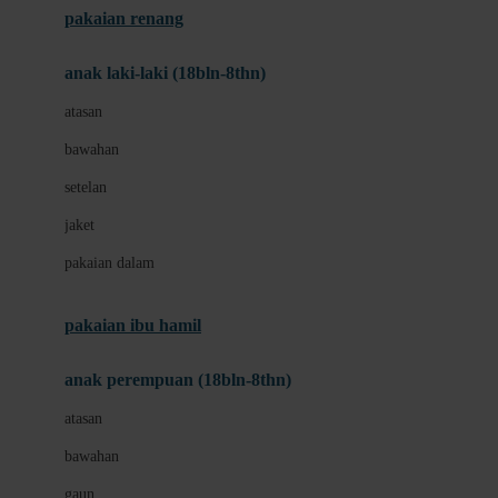
pakaian renang
Bumkins
anak laki-laki (18bln-8thn)
C
atasan
Cetaphil
bawahan
Chicco
setelan
Childlife
jaket
Clevamama
pakaian dalam
Cocolatte
Cottonseeds
pakaian ibu hamil
Cozy N Safe
anak perempuan (18bln-8thn)
Crane
atasan
Cybex
bawahan
D
gaun