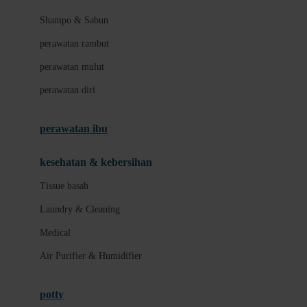
London Taxi
Shampo & Sabun
Love To Dream
perawatan rambut
perawatan mulut
M
perawatan diri
Magformers
Mama's Choice
perawatan ibu
Mamas&Papas
kesehatan & kebersihan
Mamaway
Tissue basah
Maxi Cosi
Laundry & Cleaning
Megabloks
Medical
Micro
Air Purifier & Humidifier
MiDeer
Mimi & Lula
potty
Mini Monkey