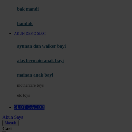
Moby
bak mandi
Momami
handuk
Mothercare
AKUN DEMO SLOT
Mustela
ayunan dan walker bayi
My Buddy Tag
My K
alas bermain anak bayi
N
mainan anak bayi
Naif
mothercare toys
Nike
elc toys
Nordic Natural
SLOT GACOR
Nuby
Akun Saya
Nuna
Masuk
Cari