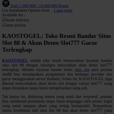
Earn
1.000.000
-
10.000.000
Bonus
Q
Use Installment Options from
.
Laarn more
Available for :
QV Baby
home delivery
store pickup
R
KAOSTOGEL: Toko Resmi Bandar Situs
Real Shades
Slot 88 & Akun Demo Slot777 Gacor
Red Castle
Terlengkap
Ribbon Madness
KAOSTOGEL
adalah toko resmi menawarkan layanan bandar
situs slot 88 dengan sekaligus menyajikan akun demo slot777
S
terlengkap. Melalui layanan bandar resmi
situs slot
para pecinta
slot88 bisa mendapatkan pengalaman dan berbagai provider slot
Sebamed
gacor menggunakan server thailand. Selain itu, KAOSTOGEL juga
dikenal menyediakan akun demo slot dengan variasi slot777 yang
Silver Cross
dapat dimainkan tanpa harus mengeluarkan uang asli.
Simply Idea
Tak hanya itu, didukung sistem yang stabil dan responsif, pemain
bisa menikmati permainan tanpa harus terganggu oleh proses login
Skip Hop
yang rumit ataupun akses yang sering bermasalah. Perpanduan
Spectra
antara kombinasi dari situs slot 88 dan akun demo slot777 yang