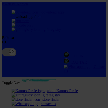
lewati ke Konten
download apps
download app from:
gift registry
Bahasa
ID
LOGIN
DAFTAR
Contact
Us
Toggle Nav
about Kanmo Circle
gift registry
store finder
contact us