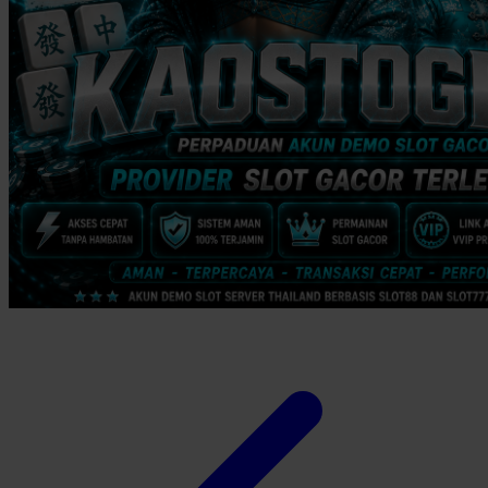
Twistshake
TY Toys
U
V
Veja
Vitaflow
Vtech
W
Waterland
Wellness
X