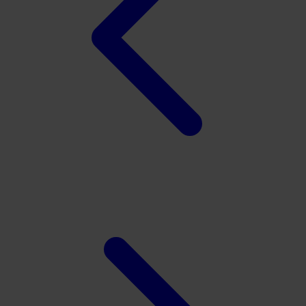
Xootz
Y
Yamatoya
Z
Zaxy
Zoggs
0-9
4Moms
59S