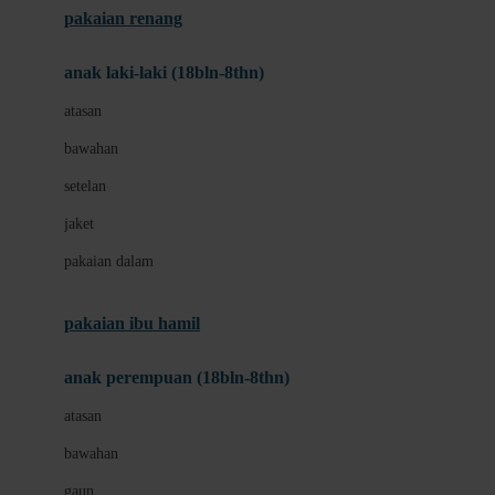
pakaian renang
Bumkins
anak laki-laki (18bln-8thn)
C
atasan
Cetaphil
bawahan
Chicco
setelan
Childlife
jaket
Clevamama
pakaian dalam
Cocolatte
Cottonseeds
pakaian ibu hamil
Cozy N Safe
anak perempuan (18bln-8thn)
Crane
atasan
Cybex
bawahan
D
gaun