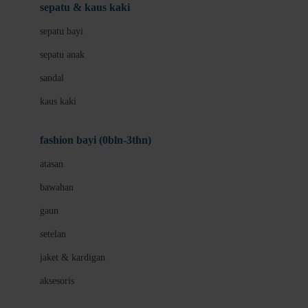
Beauty Barn
sepatu & kaus kaki
Bio Oil
sepatu bayi
Biolane
sepatu anak
Bite Fighters
sandal
Bizzi Growin
kaus kaki
Blackmores
fashion bayi (0bln-3thn)
Blooming Marvellous
atasan
Bonnels
bawahan
Bravado
gaun
Bruder
setelan
Brush Baby
jaket & kardigan
Buds Organics
aksesoris
Bugaboo
Buggygear