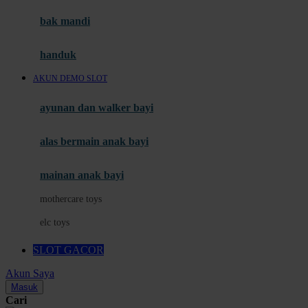
Moby
bak mandi
Momami
handuk
Mothercare
AKUN DEMO SLOT
Mustela
ayunan dan walker bayi
My Buddy Tag
My K
alas bermain anak bayi
N
mainan anak bayi
Naif
mothercare toys
Nike
elc toys
Nordic Natural
SLOT GACOR
Nuby
Akun Saya
Nuna
Masuk
Cari