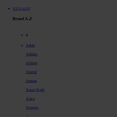
SITUS SLOT
Brand A-Z
A
Addo
Adidas
Airfree
Alamii
Amara
Aqua Scale
Asics
Aveeno
Awan