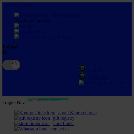
lewati ke Konten
download apps
download app from:
gift registry
Bahasa
ID
LOGIN
DAFTAR
Contact
Us
Toggle Nav
about Kanmo Circle
gift registry
store finder
contact us