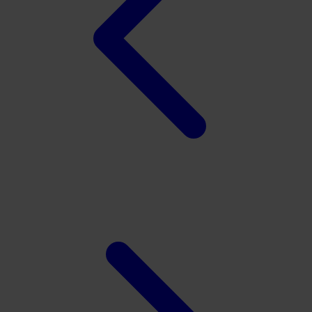
Xootz
Y
Yamatoya
Z
Zaxy
Zoggs
0-9
4Moms
59S