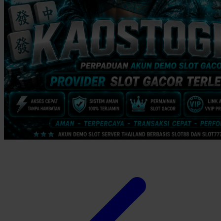
Twistshake
TY Toys
U
V
Veja
Vitaflow
Vtech
W
Waterland
Wellness
X