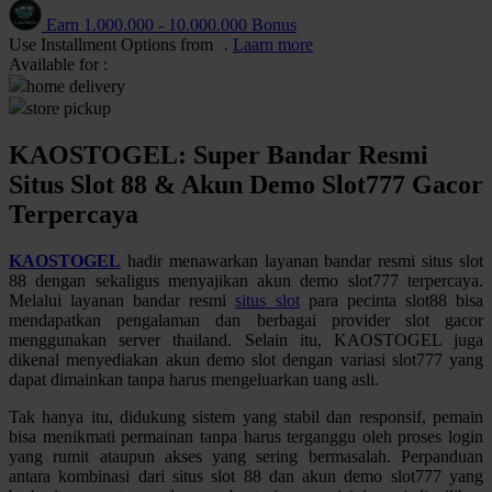
Earn
1.000.000
-
10.000.000
Bonus
Q
Use Installment Options from
.
Laarn more
Available for :
QV Baby
home delivery
store pickup
R
KAOSTOGEL: Super Bandar Resmi
Real Shades
Situs Slot 88 & Akun Demo Slot777 Gacor
Red Castle
Terpercaya
Ribbon Madness
KAOSTOGEL
hadir menawarkan layanan bandar resmi situs slot
88 dengan sekaligus menyajikan akun demo slot777 terpercaya.
S
Melalui layanan bandar resmi
situs slot
para pecinta slot88 bisa
mendapatkan pengalaman dan berbagai provider slot gacor
Sebamed
menggunakan server thailand. Selain itu, KAOSTOGEL juga
dikenal menyediakan akun demo slot dengan variasi slot777 yang
Silver Cross
dapat dimainkan tanpa harus mengeluarkan uang asli.
Simply Idea
Tak hanya itu, didukung sistem yang stabil dan responsif, pemain
bisa menikmati permainan tanpa harus terganggu oleh proses login
Skip Hop
yang rumit ataupun akses yang sering bermasalah. Perpanduan
Spectra
antara kombinasi dari situs slot 88 dan akun demo slot777 yang