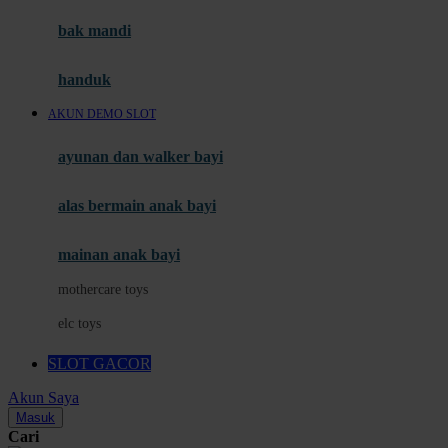
Moby
bak mandi
Momami
handuk
Mothercare
AKUN DEMO SLOT
Mustela
ayunan dan walker bayi
My Buddy Tag
My K
alas bermain anak bayi
N
mainan anak bayi
Naif
mothercare toys
Nike
elc toys
Nordic Natural
SLOT GACOR
Nuby
Akun Saya
Nuna
Masuk
Cari