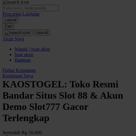
O
Pencarian Lanjutan
Oh Ma Grain
cancel
Okiedog
Cari
cancel
P
Akun Saya
Masuk / buat akun
Peachy
buat akun
Phil & Ted's
Bantuan
Philips Avent
Daftar Keinginan
Keranjang Saya
Pigeon
KAOSTOGEL: Toko Resmi
Playgro
Bandar Situs Slot 88 & Akun
Poled Global
Demo Slot777 Gacor
Ponycycle
Terlengkap
Puma
Pureats
Serendah
Rp 10.000