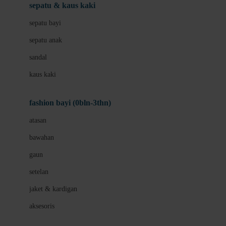
Beauty Barn
sepatu & kaus kaki
Bio Oil
sepatu bayi
Biolane
sepatu anak
Bite Fighters
sandal
Bizzi Growin
kaus kaki
Blackmores
fashion bayi (0bln-3thn)
Blooming Marvellous
atasan
Bonnels
bawahan
Bravado
gaun
Bruder
setelan
Brush Baby
jaket & kardigan
Buds Organics
aksesoris
Bugaboo
Buggygear