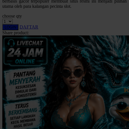
berbasis gacor terpopuler membuat situs resmi ini menjadi pilihan
Squishmallows
utama oleh para kalangan pecinta slot.
Starbooks
choose qty
Stick-O
DAFTAR
LOGIN
Share product:
Stokke
Sudocrem
Sumimo
Sunnylife
Sun-Staches
Swimava
T
Tommee Tippee
Trunki
Tutti Bambini