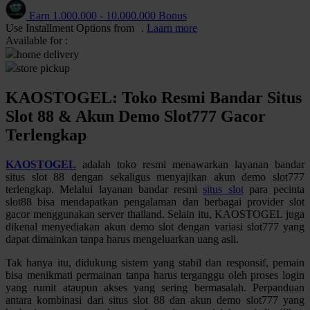
Earn
1.000.000
-
10.000.000
Bonus
Q
Use Installment Options from
.
Laarn more
Available for :
QV Baby
home delivery
store pickup
R
KAOSTOGEL: Toko Resmi Bandar Situs
Real Shades
Slot 88 & Akun Demo Slot777 Gacor
Red Castle
Terlengkap
Ribbon Madness
KAOSTOGEL
adalah toko resmi menawarkan layanan bandar
situs slot 88 dengan sekaligus menyajikan akun demo slot777
S
terlengkap. Melalui layanan bandar resmi
situs slot
para pecinta
slot88 bisa mendapatkan pengalaman dan berbagai provider slot
Sebamed
gacor menggunakan server thailand. Selain itu, KAOSTOGEL juga
dikenal menyediakan akun demo slot dengan variasi slot777 yang
Silver Cross
dapat dimainkan tanpa harus mengeluarkan uang asli.
Simply Idea
Tak hanya itu, didukung sistem yang stabil dan responsif, pemain
bisa menikmati permainan tanpa harus terganggu oleh proses login
Skip Hop
yang rumit ataupun akses yang sering bermasalah. Perpanduan
Spectra
antara kombinasi dari situs slot 88 dan akun demo slot777 yang