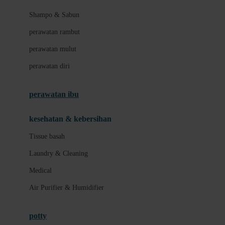
London Taxi
Shampo & Sabun
Love To Dream
perawatan rambut
perawatan mulut
M
perawatan diri
Magformers
Mama's Choice
perawatan ibu
Mamas&Papas
kesehatan & kebersihan
Mamaway
Tissue basah
Maxi Cosi
Laundry & Cleaning
Megabloks
Medical
Micro
Air Purifier & Humidifier
MiDeer
Mimi & Lula
potty
Mini Monkey