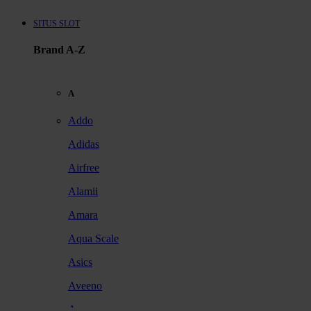
SITUS SLOT
Brand A-Z
A
Addo
Adidas
Airfree
Alamii
Amara
Aqua Scale
Asics
Aveeno
Awan