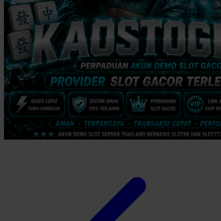
Twistshake
TY Toys
U
V
Veja
Vitaflow
Vtech
W
Waterland
Wellness
X