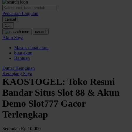
O
Pencarian Lanjutan
Oh Ma Grain
cancel
Okiedog
Cari
cancel
P
Akun Saya
Masuk / buat akun
Peachy
buat akun
Phil & Ted's
Bantuan
Philips Avent
Daftar Keinginan
Keranjang Saya
Pigeon
KAOSTOGEL: Toko Resmi
Playgro
Bandar Situs Slot 88 & Akun
Poled Global
Demo Slot777 Gacor
Ponycycle
Terlengkap
Puma
Pureats
Serendah
Rp 10.000