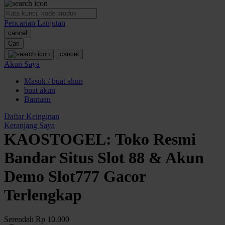
O
Pencarian Lanjutan
Oh Ma Grain
cancel
Okiedog
Cari
cancel
P
Akun Saya
Masuk / buat akun
Peachy
buat akun
Phil & Ted's
Bantuan
Philips Avent
Daftar Keinginan
Keranjang Saya
Pigeon
KAOSTOGEL: Toko Resmi
Playgro
Bandar Situs Slot 88 & Akun
Poled Global
Demo Slot777 Gacor
Ponycycle
Terlengkap
Puma
Pureats
Serendah
Rp 10.000