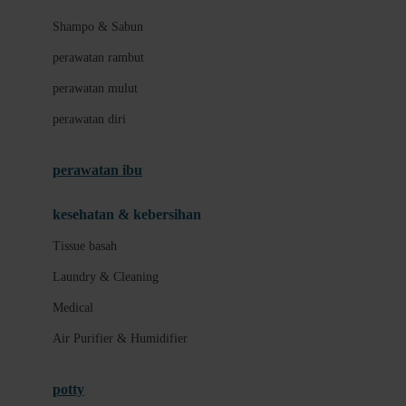
London Taxi
Shampo & Sabun
Love To Dream
perawatan rambut
perawatan mulut
M
perawatan diri
Magformers
Mama's Choice
perawatan ibu
Mamas&Papas
kesehatan & kebersihan
Mamaway
Tissue basah
Maxi Cosi
Laundry & Cleaning
Megabloks
Medical
Micro
Air Purifier & Humidifier
MiDeer
Mimi & Lula
potty
Mini Monkey