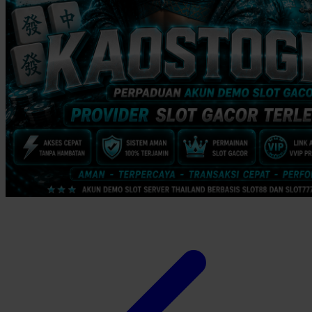
Twistshake
TY Toys
U
V
Veja
Vitaflow
Vtech
W
Waterland
Wellness
X