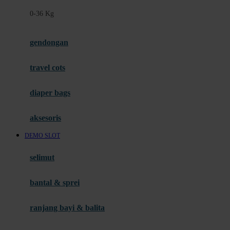
Felt So Sweet
0-36 Kg
Fisher Price
Flipper
gendongan
Friends Of Sally
travel cots
G
diaper bags
Gb
Geko
aksesoris
Graco
DEMO SLOT
Gund
selimut
H
bantal & sprei
Habbie
Haenim
ranjang bayi & balita
Happy Horse