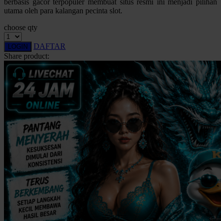
berbasis gacor terpopuler membuat situs resmi ini menjadi pilihan
Squishmallows
utama oleh para kalangan pecinta slot.
Starbooks
choose qty
Stick-O
DAFTAR
LOGIN
Share product:
Stokke
Sudocrem
Sumimo
Sunnylife
Sun-Staches
Swimava
T
Tommee Tippee
Trunki
Tutti Bambini