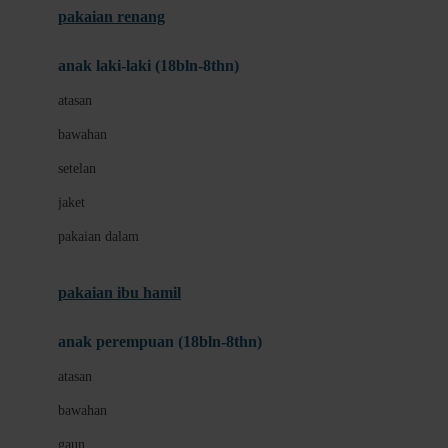
pakaian renang
Bumkins
anak laki-laki (18bln-8thn)
C
atasan
Cetaphil
bawahan
Chicco
setelan
Childlife
jaket
Clevamama
pakaian dalam
Cocolatte
Cottonseeds
pakaian ibu hamil
Cozy N Safe
anak perempuan (18bln-8thn)
Crane
atasan
Cybex
bawahan
D
gaun