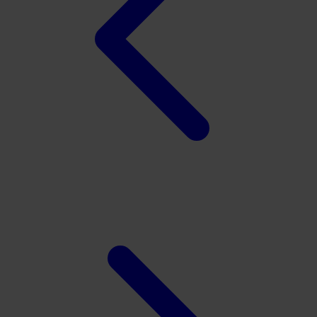
Xootz
Y
Yamatoya
Z
Zaxy
Zoggs
0-9
4Moms
59S