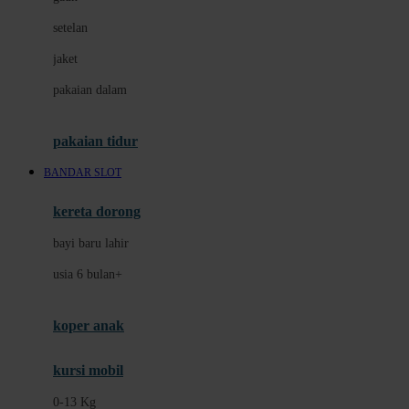
Dae Organics
setelan
Docare
jaket
Doona
pakaian dalam
Down To Earth
Drew
pakaian tidur
Dr. Brown's
BANDAR SLOT
E
kereta dorong
ELC
bayi baru lahir
Ergobaby
usia 6 bulan+
Expert Care
koper anak
Ezyroller
kursi mobil
F
0-13 Kg