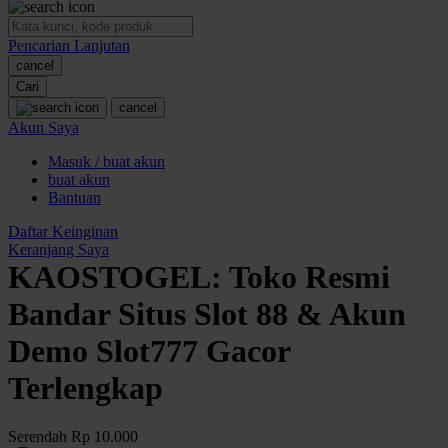
O
Pencarian Lanjutan
Oh Ma Grain
cancel
Okiedog
Cari
cancel
P
Akun Saya
Masuk / buat akun
Peachy
buat akun
Phil & Ted's
Bantuan
Philips Avent
Daftar Keinginan
Keranjang Saya
Pigeon
KAOSTOGEL: Toko Resmi
Playgro
Bandar Situs Slot 88 & Akun
Poled Global
Demo Slot777 Gacor
Ponycycle
Terlengkap
Puma
Pureats
Serendah
Rp 10.000