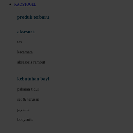
KAOSTOGEL
Azetabio
produk terbaru
B
aksesoris
Baabaasheepz
tas
Babiators
kacamata
Baby Dove
aksesoris rambut
Baby Jogger
Baby Rovega
kebutuhan bayi
Babybee
pakaian tidur
Banana Boat
set & terusan
Banz
piyama
Barbie
bodysuits
Beaba