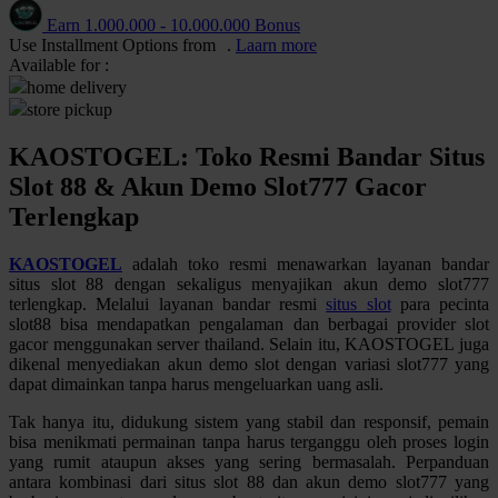
Earn
1.000.000
-
10.000.000
Bonus
Q
Use Installment Options from
.
Laarn more
Available for :
QV Baby
home delivery
store pickup
R
KAOSTOGEL: Toko Resmi Bandar Situs
Real Shades
Slot 88 & Akun Demo Slot777 Gacor
Red Castle
Terlengkap
Ribbon Madness
KAOSTOGEL
adalah toko resmi menawarkan layanan bandar
situs slot 88 dengan sekaligus menyajikan akun demo slot777
S
terlengkap. Melalui layanan bandar resmi
situs slot
para pecinta
slot88 bisa mendapatkan pengalaman dan berbagai provider slot
Sebamed
gacor menggunakan server thailand. Selain itu, KAOSTOGEL juga
dikenal menyediakan akun demo slot dengan variasi slot777 yang
Silver Cross
dapat dimainkan tanpa harus mengeluarkan uang asli.
Simply Idea
Tak hanya itu, didukung sistem yang stabil dan responsif, pemain
bisa menikmati permainan tanpa harus terganggu oleh proses login
Skip Hop
yang rumit ataupun akses yang sering bermasalah. Perpanduan
Spectra
antara kombinasi dari situs slot 88 dan akun demo slot777 yang