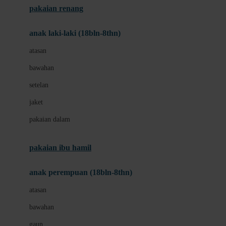
pakaian renang
Bumkins
anak laki-laki (18bln-8thn)
C
atasan
Cetaphil
bawahan
Chicco
setelan
Childlife
jaket
Clevamama
pakaian dalam
Cocolatte
Cottonseeds
pakaian ibu hamil
Cozy N Safe
anak perempuan (18bln-8thn)
Crane
atasan
Cybex
bawahan
D
gaun