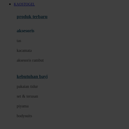
KAOSTOGEL
Azetabio
produk terbaru
B
aksesoris
Baabaasheepz
tas
Babiators
kacamata
Baby Dove
aksesoris rambut
Baby Jogger
Baby Rovega
kebutuhan bayi
Babybee
pakaian tidur
Banana Boat
set & terusan
Banz
piyama
Barbie
bodysuits
Beaba