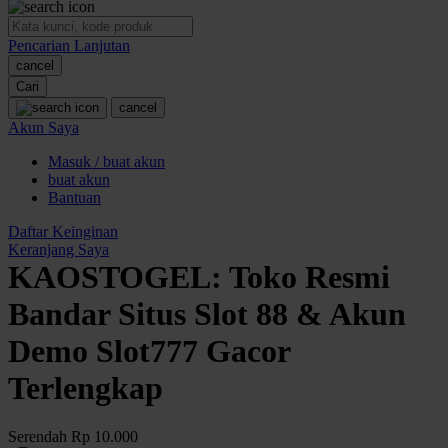
O
Pencarian Lanjutan
Oh Ma Grain
cancel
Okiedog
Cari
cancel
P
Akun Saya
Masuk / buat akun
Peachy
buat akun
Phil & Ted's
Bantuan
Philips Avent
Daftar Keinginan
Keranjang Saya
Pigeon
KAOSTOGEL: Toko Resmi
Playgro
Bandar Situs Slot 88 & Akun
Poled Global
Demo Slot777 Gacor
Ponycycle
Terlengkap
Puma
Pureats
Serendah
Rp 10.000