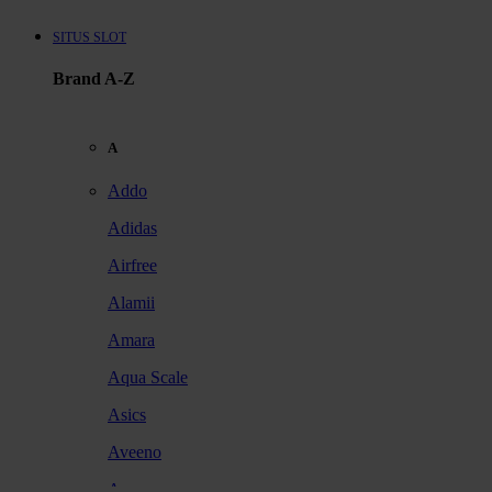
SITUS SLOT
Brand A-Z
A
Addo
Adidas
Airfree
Alamii
Amara
Aqua Scale
Asics
Aveeno
Awan