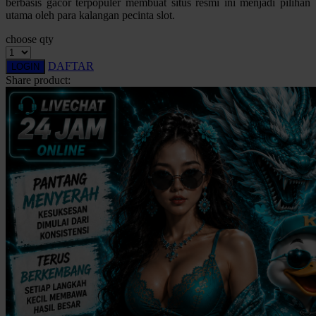
berbasis gacor terpopuler membuat situs resmi ini menjadi pilihan
Squishmallows
utama oleh para kalangan pecinta slot.
Starbooks
choose qty
Stick-O
DAFTAR
LOGIN
Share product:
Stokke
Sudocrem
Sumimo
Sunnylife
Sun-Staches
Swimava
T
Tommee Tippee
Trunki
Tutti Bambini