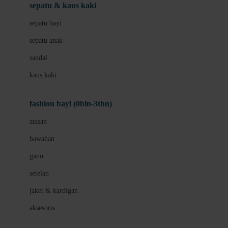
Beauty Barn
sepatu & kaus kaki
Bio Oil
sepatu bayi
Biolane
sepatu anak
Bite Fighters
sandal
Bizzi Growin
kaus kaki
Blackmores
fashion bayi (0bln-3thn)
Blooming Marvellous
atasan
Bonnels
bawahan
Bravado
gaun
Bruder
setelan
Brush Baby
jaket & kardigan
Buds Organics
aksesoris
Bugaboo
Buggygear