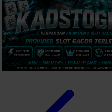
Twistshake
TY Toys
U
V
Veja
Vitaflow
Vtech
W
Waterland
Wellness
X