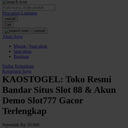
O
Pencarian Lanjutan
Oh Ma Grain
cancel
Okiedog
Cari
cancel
P
Akun Saya
Masuk / buat akun
Peachy
buat akun
Phil & Ted's
Bantuan
Philips Avent
Daftar Keinginan
Keranjang Saya
Pigeon
KAOSTOGEL: Toko Resmi
Playgro
Bandar Situs Slot 88 & Akun
Poled Global
Demo Slot777 Gacor
Ponycycle
Terlengkap
Puma
Pureats
Serendah
Rp 10.000