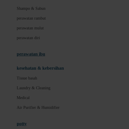
London Taxi
Shampo & Sabun
Love To Dream
perawatan rambut
perawatan mulut
M
perawatan diri
Magformers
Mama's Choice
perawatan ibu
Mamas&Papas
kesehatan & kebersihan
Mamaway
Tissue basah
Maxi Cosi
Laundry & Cleaning
Megabloks
Medical
Micro
Air Purifier & Humidifier
MiDeer
Mimi & Lula
potty
Mini Monkey