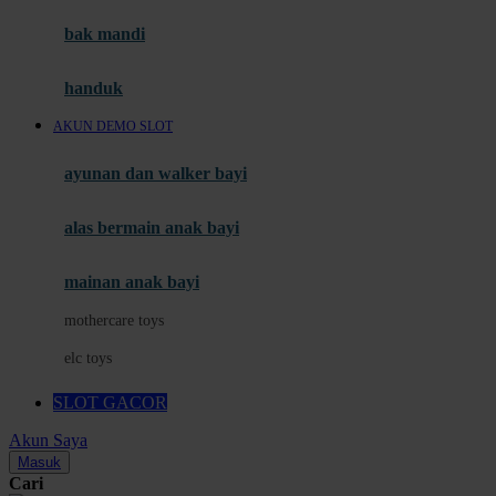
Moby
bak mandi
Momami
handuk
Mothercare
AKUN DEMO SLOT
Mustela
ayunan dan walker bayi
My Buddy Tag
My K
alas bermain anak bayi
N
mainan anak bayi
Naif
mothercare toys
Nike
elc toys
Nordic Natural
SLOT GACOR
Nuby
Akun Saya
Nuna
Masuk
Cari