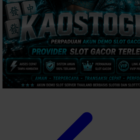
Twistshake
TY Toys
U
V
Veja
Vitaflow
Vtech
W
Waterland
Wellness
X