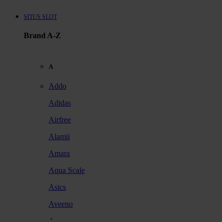
SITUS SLOT
Brand A-Z
A
Addo
Adidas
Airfree
Alamii
Amara
Aqua Scale
Asics
Aveeno
Awan