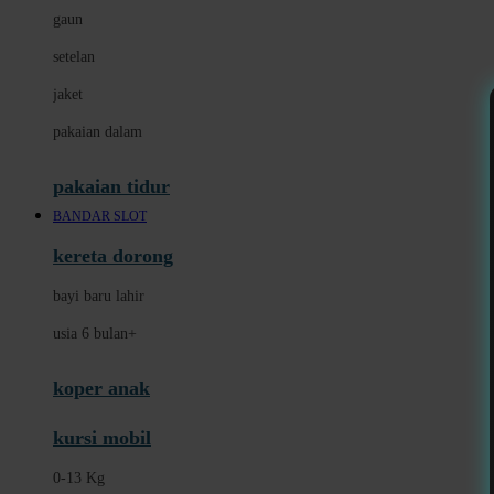
gaun
setelan
jaket
pakaian dalam
pakaian tidur
BANDAR SLOT
kereta dorong
bayi baru lahir
usia 6 bulan+
koper anak
kursi mobil
0-13 Kg