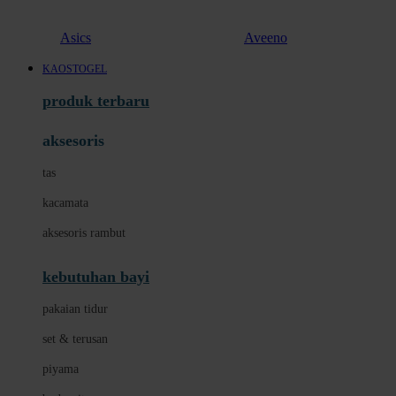
Asics
Aveeno
KAOSTOGEL
produk terbaru
aksesoris
tas
kacamata
aksesoris rambut
kebutuhan bayi
pakaian tidur
set & terusan
piyama