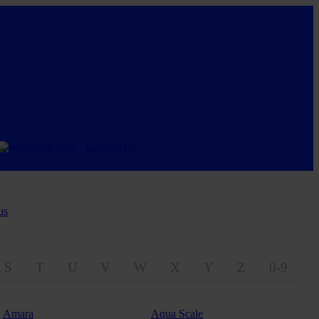
Contact Us
us
S
T
U
V
W
X
Y
Z
0-9
Amara
Aqua Scale