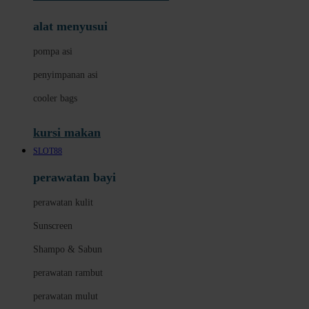
alat menyusui
pompa asi
penyimpanan asi
cooler bags
kursi makan
SLOT88
perawatan bayi
perawatan kulit
Sunscreen
Shampo & Sabun
perawatan rambut
perawatan mulut