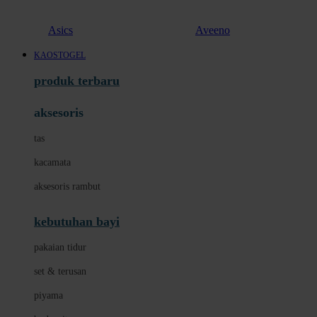
Asics
Aveeno
KAOSTOGEL
produk terbaru
aksesoris
tas
kacamata
aksesoris rambut
kebutuhan bayi
pakaian tidur
set & terusan
piyama