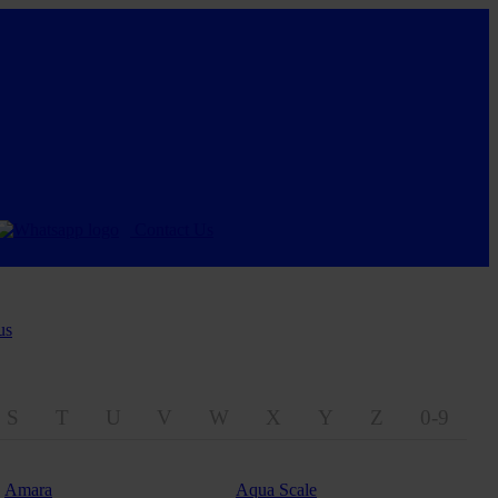
Contact Us
us
S
T
U
V
W
X
Y
Z
0-9
Amara
Aqua Scale