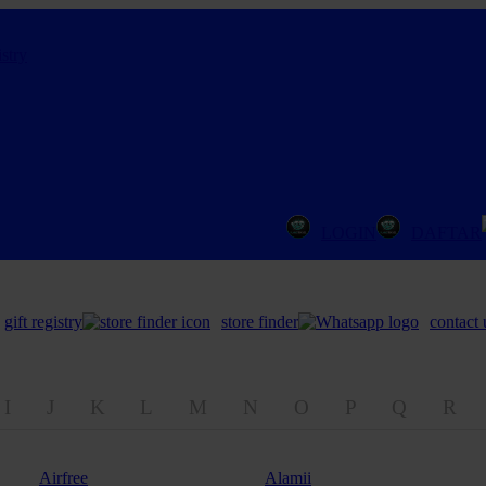
istry
LOGIN
DAFTAR
gift registry
store finder
contact 
I
J
K
L
M
N
O
P
Q
R
Airfree
Alamii