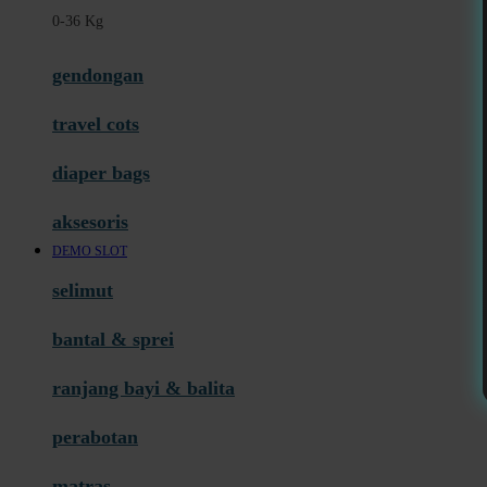
0-36 Kg
gendongan
travel cots
diaper bags
aksesoris
DEMO SLOT
selimut
bantal & sprei
ranjang bayi & balita
perabotan
matras