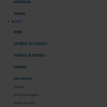
perabotan
Happy Tummy
Hauck
matras
Havaianas
SLOT777
Hegen
botol
Hot Wheels
sterilizer & warmers
Hybrid
soothers & teethers
I
Inlacta DHA
celemek
Interlac
alat makan
Ivenet
cangkir
J
piring & mangkuk
Jack N Jill
sendok & garpu