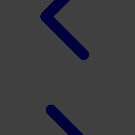
Xootz
Y
Yamatoya
Z
Zaxy
Zoggs
0-9
4Moms
59S