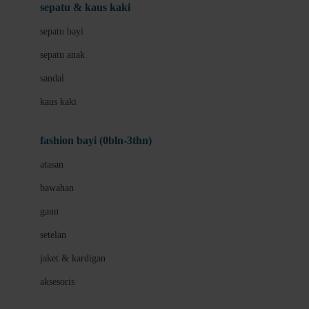
Beauty Barn
sepatu & kaus kaki
Bio Oil
sepatu bayi
Biolane
sepatu anak
Bite Fighters
sandal
Bizzi Growin
kaus kaki
Blackmores
fashion bayi (0bln-3thn)
Blooming Marvellous
atasan
Bonnels
bawahan
Bravado
gaun
Bruder
setelan
Brush Baby
jaket & kardigan
Buds Organics
aksesoris
Bugaboo
Buggygear