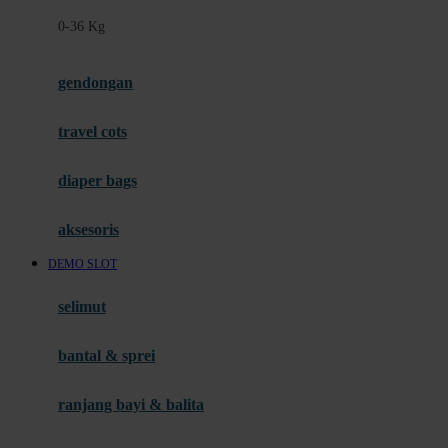
Felt So Sweet
0-36 Kg
Fisher Price
Flipper
gendongan
Friends Of Sally
travel cots
G
diaper bags
Gb
Geko
aksesoris
Graco
DEMO SLOT
Gund
selimut
H
bantal & sprei
Habbie
Haenim
ranjang bayi & balita
Happy Horse