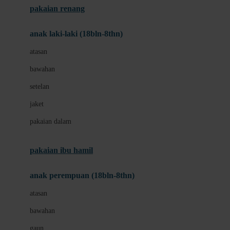
pakaian renang
Bumkins
anak laki-laki (18bln-8thn)
C
atasan
Cetaphil
bawahan
Chicco
setelan
Childlife
jaket
Clevamama
pakaian dalam
Cocolatte
Cottonseeds
pakaian ibu hamil
Cozy N Safe
anak perempuan (18bln-8thn)
Crane
atasan
Cybex
bawahan
D
gaun