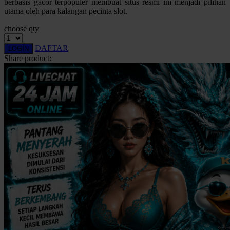
berbasis gacor terpopuler membuat situs resmi ini menjadi pilihan
Squishmallows
utama oleh para kalangan pecinta slot.
Starbooks
choose qty
Stick-O
DAFTAR
LOGIN
Share product:
Stokke
Sudocrem
Sumimo
Sunnylife
Sun-Staches
Swimava
T
Tommee Tippee
Trunki
Tutti Bambini