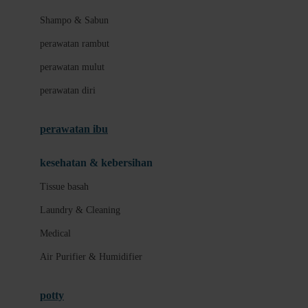
London Taxi
Shampo & Sabun
Love To Dream
perawatan rambut
perawatan mulut
M
perawatan diri
Magformers
Mama's Choice
perawatan ibu
Mamas&Papas
kesehatan & kebersihan
Mamaway
Tissue basah
Maxi Cosi
Laundry & Cleaning
Megabloks
Medical
Micro
Air Purifier & Humidifier
MiDeer
Mimi & Lula
potty
Mini Monkey