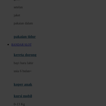
Dae Organics
setelan
Docare
jaket
Doona
pakaian dalam
Down To Earth
Drew
pakaian tidur
Dr. Brown's
BANDAR SLOT
E
kereta dorong
ELC
bayi baru lahir
Ergobaby
usia 6 bulan+
Expert Care
koper anak
Ezyroller
kursi mobil
F
0-13 Kg