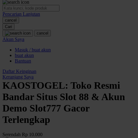
O
Pencarian Lanjutan
Oh Ma Grain
cancel
Okiedog
Cari
cancel
P
Akun Saya
Masuk / buat akun
Peachy
buat akun
Phil & Ted's
Bantuan
Philips Avent
Daftar Keinginan
Keranjang Saya
Pigeon
KAOSTOGEL: Toko Resmi
Playgro
Bandar Situs Slot 88 & Akun
Poled Global
Demo Slot777 Gacor
Ponycycle
Terlengkap
Puma
Pureats
Serendah
Rp 10.000