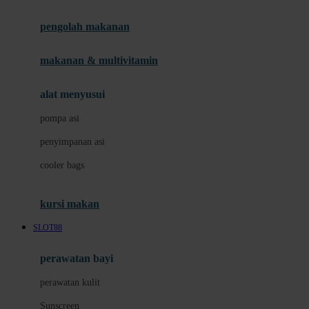
Joie
pengolah makanan
Joolz
Jujube
makanan & multivitamin
K
alat menyusui
Kiddycuts
pompa asi
Kumon
penyimpanan asi
L
cooler bags
Leapfrog
kursi makan
Leclerc
SLOT88
Lee Vierra
Lillebaby
perawatan bayi
Little Bird Told Me
perawatan kulit
Little Miss Janis
Sunscreen