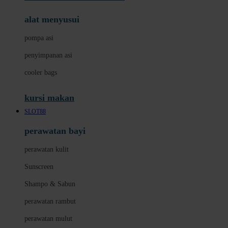
alat menyusui
pompa asi
penyimpanan asi
cooler bags
kursi makan
SLOT88
perawatan bayi
perawatan kulit
Sunscreen
Shampo & Sabun
perawatan rambut
perawatan mulut