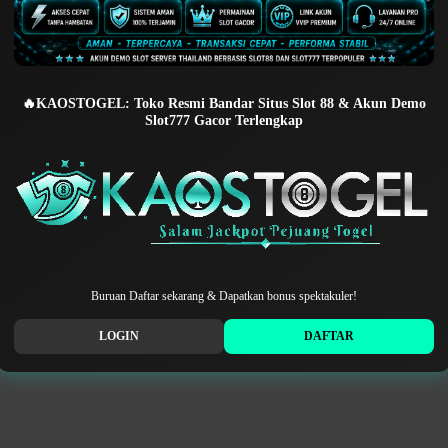
🔥KAOSTOGEL: Toko Resmi Bandar Situs Slot 88 & Akun Demo
Slot777 Gacor Terlengkap
Buruan Daftar sekarang & Dapatkan bonus spektakuler!
LOGIN
DAFTAR