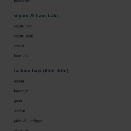
bodysuits
sepatu & kaus kaki
sepatu bayi
sepatu anak
sandal
kaus kaki
fashion bayi (0bln-3thn)
atasan
bawahan
gaun
setelan
jaket & kardigan
aksesoris