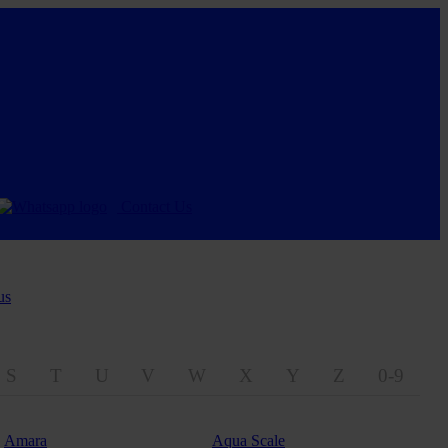
Contact Us
us
S
T
U
V
W
X
Y
Z
0-9
Amara
Aqua Scale