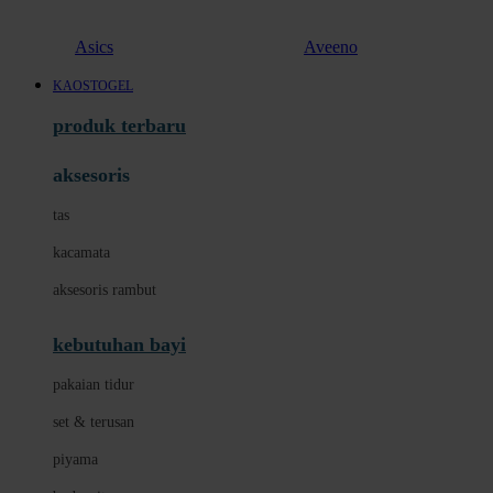
Asics
Aveeno
KAOSTOGEL
produk terbaru
aksesoris
tas
kacamata
aksesoris rambut
kebutuhan bayi
pakaian tidur
set & terusan
piyama