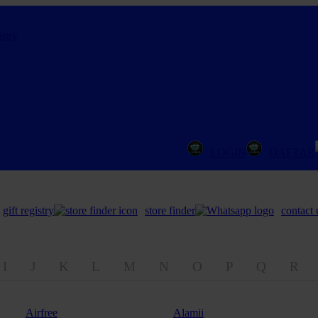
istry
LOGIN
DAFTAR
gift registry
store finder
contact 
I
J
K
L
M
N
O
P
Q
R
Airfree
Alamii