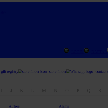
istry
LOGIN
DAFTAR
gift registry
store finder
contact 
I
J
K
L
M
N
O
P
Q
R
Airfree
Alamii