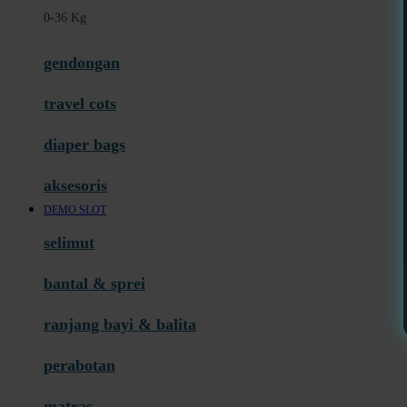
0-36 Kg
gendongan
travel cots
diaper bags
aksesoris
DEMO SLOT
selimut
bantal & sprei
ranjang bayi & balita
perabotan
matras