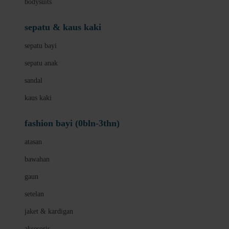
bodysuits
sepatu & kaus kaki
sepatu bayi
sepatu anak
sandal
kaus kaki
fashion bayi (0bln-3thn)
atasan
bawahan
gaun
setelan
jaket & kardigan
aksesoris