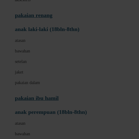
pakaian renang
anak laki-laki (18bln-8thn)
atasan
bawahan
setelan
jaket
pakaian dalam
pakaian ibu hamil
anak perempuan (18bln-8thn)
atasan
bawahan