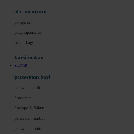
alat menyusui
pompa asi
penyimpanan asi
cooler bags
kursi makan
SLOT88
perawatan bayi
perawatan kulit
Sunscreen
Shampo & Sabun
perawatan rambut
perawatan mulut