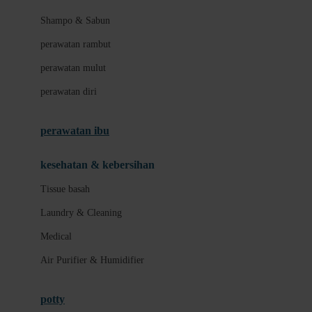
London Taxi
Shampo & Sabun
Love To Dream
perawatan rambut
perawatan mulut
M
perawatan diri
Magformers
Mama's Choice
perawatan ibu
Mamas&Papas
kesehatan & kebersihan
Mamaway
Tissue basah
Maxi Cosi
Laundry & Cleaning
Megabloks
Medical
Micro
Air Purifier & Humidifier
MiDeer
Mimi & Lula
potty
Mini Monkey