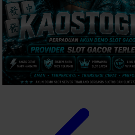
Twistshake
TY Toys
U
V
Veja
Vitaflow
Vtech
W
Waterland
Wellness
X