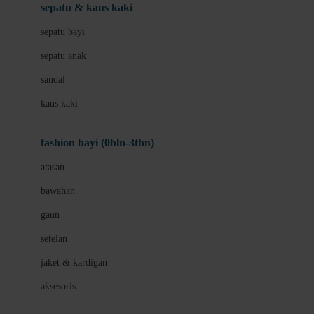
Beauty Barn
sepatu & kaus kaki
Bio Oil
sepatu bayi
Biolane
sepatu anak
Bite Fighters
sandal
Bizzi Growin
kaus kaki
Blackmores
fashion bayi (0bln-3thn)
Blooming Marvellous
atasan
Bonnels
bawahan
Bravado
gaun
Bruder
setelan
Brush Baby
jaket & kardigan
Buds Organics
aksesoris
Bugaboo
Buggygear