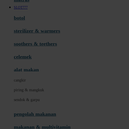
SLOT777
botol
sterilizer & warmers
soothers & teethers
celemek
alat makan
cangkir
piring & mangkuk
sendok & garpu
pengolah makanan
makanan & multivitamin