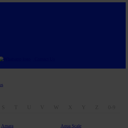
Contact Us
us
S
T
U
V
W
X
Y
Z
0-9
Amara
Aqua Scale