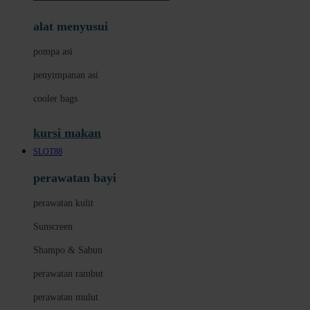
alat menyusui
pompa asi
penyimpanan asi
cooler bags
kursi makan
SLOT88
perawatan bayi
perawatan kulit
Sunscreen
Shampo & Sabun
perawatan rambut
perawatan mulut