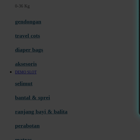
0-36 Kg
gendongan
travel cots
diaper bags
aksesoris
DEMO SLOT
selimut
bantal & sprei
ranjang bayi & balita
perabotan
matras