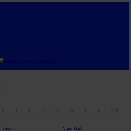
Contact Us
us
S
T
U
V
W
X
Y
Z
0-9
Amara
Aqua Scale