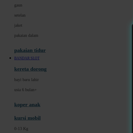
gaun
setelan
jaket
pakaian dalam
pakaian tidur
BANDAR SLOT
kereta dorong
bayi baru lahir
usia 6 bulan+
koper anak
kursi mobil
0-13 Kg