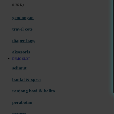
0-36 Kg
gendongan
travel cots
diaper bags
aksesoris
DEMO SLOT
selimut
bantal & sprei
ranjang bayi & balita
perabotan
matras