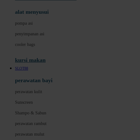
alat menyusui
pompa asi
penyimpanan asi
cooler bags
kursi makan
SLOT88
perawatan bayi
perawatan kulit
Sunscreen
Shampo & Sabun
perawatan rambut
perawatan mulut