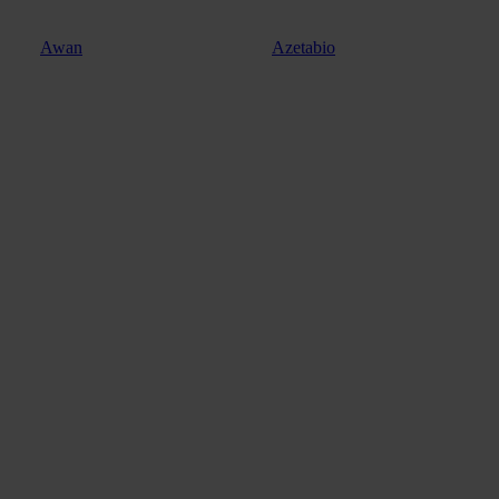
Awan
Azetabio