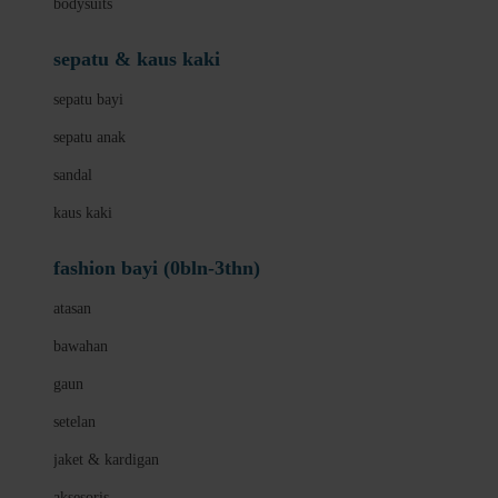
bodysuits
sepatu & kaus kaki
sepatu bayi
sepatu anak
sandal
kaus kaki
fashion bayi (0bln-3thn)
atasan
bawahan
gaun
setelan
jaket & kardigan
aksesoris