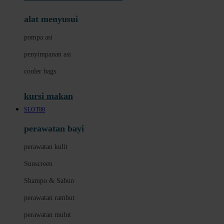
alat menyusui
pompa asi
penyimpanan asi
cooler bags
kursi makan
SLOT88
perawatan bayi
perawatan kulit
Sunscreen
Shampo & Sabun
perawatan rambut
perawatan mulut