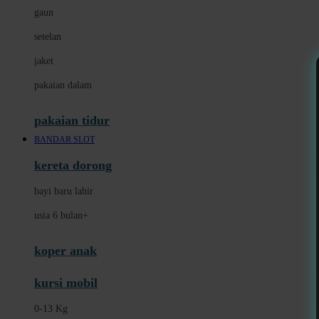
gaun
setelan
jaket
pakaian dalam
pakaian tidur
BANDAR SLOT
kereta dorong
bayi baru lahir
usia 6 bulan+
koper anak
kursi mobil
0-13 Kg