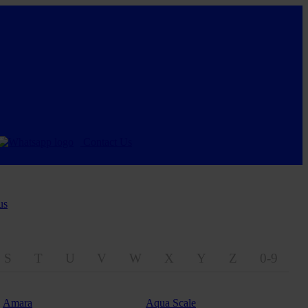
Contact Us
us
S
T
U
V
W
X
Y
Z
0-9
Amara
Aqua Scale