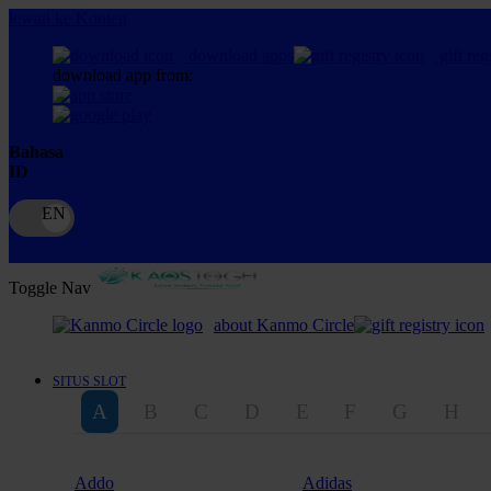
lewati ke Konten
download apps
gift reg
download app from:
Bahasa
ID
Toggle Nav
about Kanmo Circle
SITUS SLOT
A
B
C
D
E
F
G
H
Addo
Adidas