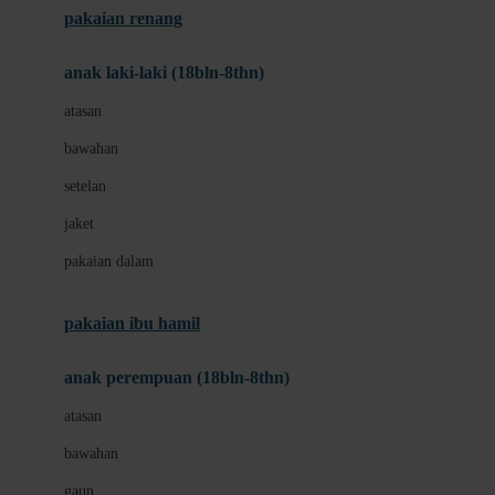
pakaian renang
Bumkins
anak laki-laki (18bln-8thn)
C
atasan
Cetaphil
bawahan
Chicco
setelan
Childlife
jaket
Clevamama
pakaian dalam
Cocolatte
Cottonseeds
pakaian ibu hamil
Cozy N Safe
anak perempuan (18bln-8thn)
Crane
atasan
Cybex
bawahan
D
gaun