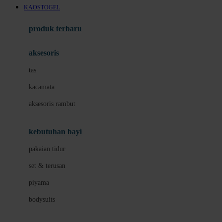
KAOSTOGEL
Azetabio
produk terbaru
B
aksesoris
Baabaasheepz
tas
Babiators
kacamata
Baby Dove
aksesoris rambut
Baby Jogger
Baby Rovega
kebutuhan bayi
Babybee
pakaian tidur
Banana Boat
set & terusan
Banz
piyama
Barbie
bodysuits
Beaba