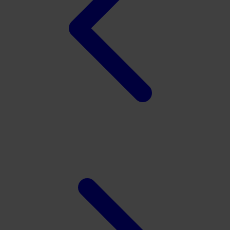
Xootz
Y
Yamatoya
Z
Zaxy
Zoggs
0-9
4Moms
59S