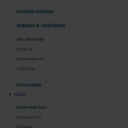
Joie
pengolah makanan
Joolz
Jujube
makanan & multivitamin
K
alat menyusui
Kiddycuts
pompa asi
Kumon
penyimpanan asi
L
cooler bags
Leapfrog
kursi makan
Leclerc
SLOT88
Lee Vierra
Lillebaby
perawatan bayi
Little Bird Told Me
perawatan kulit
Little Miss Janis
Sunscreen