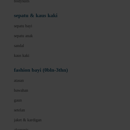
bodysuits
sepatu & kaus kaki
sepatu bayi
sepatu anak
sandal
kaus kaki
fashion bayi (0bln-3thn)
atasan
bawahan
gaun
setelan
jaket & kardigan
aksesoris