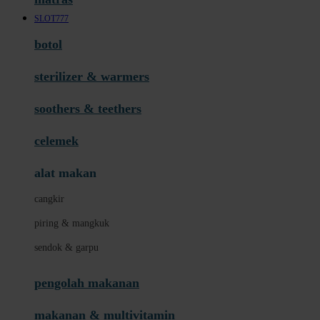
SLOT777
botol
sterilizer & warmers
soothers & teethers
celemek
alat makan
cangkir
piring & mangkuk
sendok & garpu
pengolah makanan
makanan & multivitamin