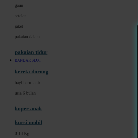
gaun
setelan
jaket
pakaian dalam
pakaian tidur
BANDAR SLOT
kereta dorong
bayi baru lahir
usia 6 bulan+
koper anak
kursi mobil
0-13 Kg