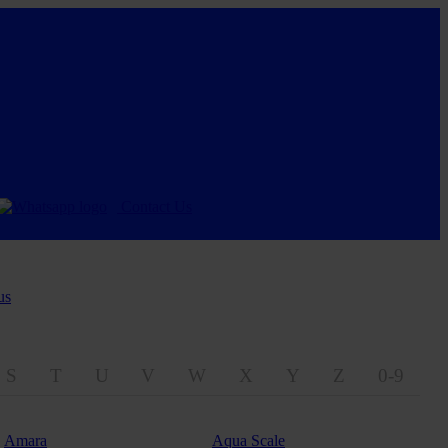
Contact Us
us
S
T
U
V
W
X
Y
Z
0-9
Amara
Aqua Scale