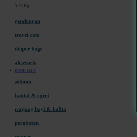
0-36 Kg
gendongan
travel cots
diaper bags
aksesoris
DEMO SLOT
selimut
bantal & sprei
ranjang bayi & balita
perabotan
matras