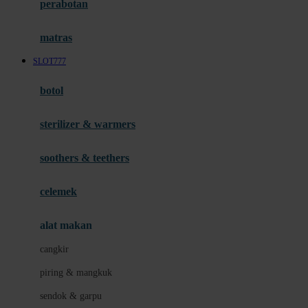
perabotan
Happy Tummy
Hauck
matras
Havaianas
SLOT777
Hegen
botol
Hot Wheels
sterilizer & warmers
Hybrid
soothers & teethers
I
Inlacta DHA
celemek
Interlac
alat makan
Ivenet
cangkir
J
piring & mangkuk
Jack N Jill
sendok & garpu