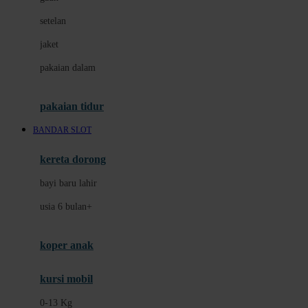
Dae Organics
setelan
Docare
jaket
Doona
pakaian dalam
Down To Earth
Drew
pakaian tidur
Dr. Brown's
BANDAR SLOT
E
kereta dorong
ELC
bayi baru lahir
Ergobaby
usia 6 bulan+
Expert Care
koper anak
Ezyroller
kursi mobil
F
0-13 Kg