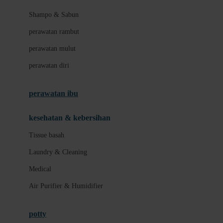
London Taxi
Shampo & Sabun
Love To Dream
perawatan rambut
perawatan mulut
M
perawatan diri
Magformers
Mama's Choice
perawatan ibu
Mamas&Papas
kesehatan & kebersihan
Mamaway
Tissue basah
Maxi Cosi
Laundry & Cleaning
Megabloks
Medical
Micro
Air Purifier & Humidifier
MiDeer
Mimi & Lula
potty
Mini Monkey