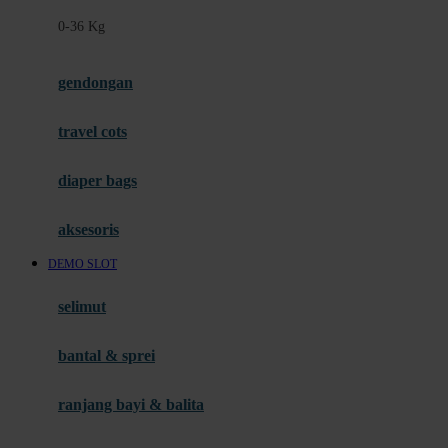
Felt So Sweet
0-36 Kg
Fisher Price
Flipper
gendongan
Friends Of Sally
travel cots
G
diaper bags
Gb
Geko
aksesoris
Graco
DEMO SLOT
Gund
selimut
H
bantal & sprei
Habbie
Haenim
ranjang bayi & balita
Happy Horse