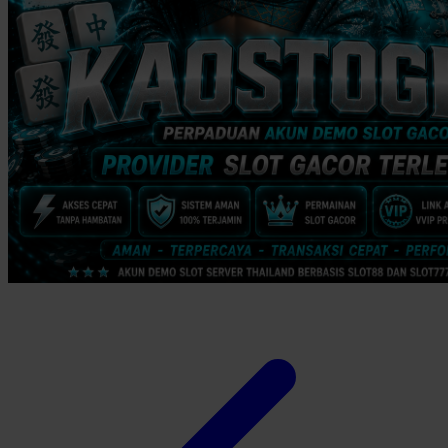
Twistshake
TY Toys
U
V
Veja
Vitaflow
Vtech
W
Waterland
Wellness
X