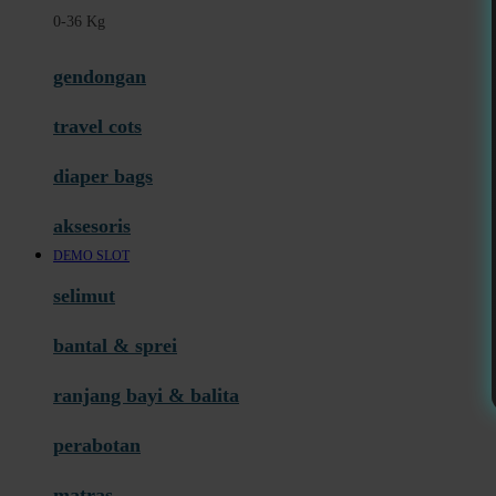
0-36 Kg
gendongan
travel cots
diaper bags
aksesoris
DEMO SLOT
selimut
bantal & sprei
ranjang bayi & balita
perabotan
matras