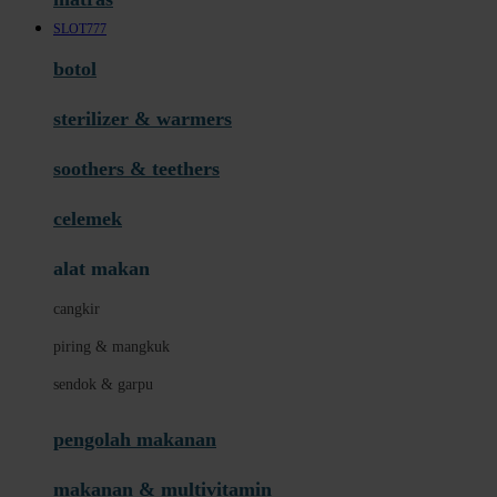
SLOT777
botol
sterilizer & warmers
soothers & teethers
celemek
alat makan
cangkir
piring & mangkuk
sendok & garpu
pengolah makanan
makanan & multivitamin