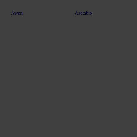
Awan
Azetabio