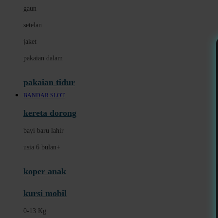
gaun
setelan
jaket
pakaian dalam
pakaian tidur
BANDAR SLOT
kereta dorong
bayi baru lahir
usia 6 bulan+
koper anak
kursi mobil
0-13 Kg