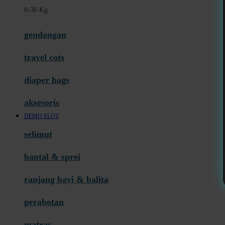
0-36 Kg
gendongan
travel cots
diaper bags
aksesoris
DEMO SLOT
selimut
bantal & sprei
ranjang bayi & balita
perabotan
matras