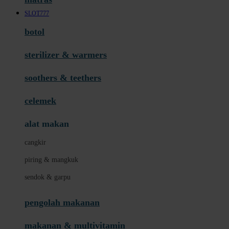
SLOT777
botol
sterilizer & warmers
soothers & teethers
celemek
alat makan
cangkir
piring & mangkuk
sendok & garpu
pengolah makanan
makanan & multivitamin