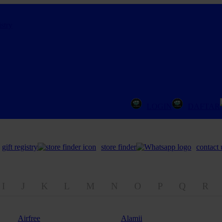
istry
LOGIN
DAFTAR
gift registry
store finder
contact 
I
J
K
L
M
N
O
P
Q
R
Airfree
Alamii