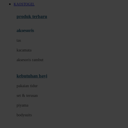
KAOSTOGEL
Azetabio
produk terbaru
B
aksesoris
Baabaasheepz
tas
Babiators
kacamata
Baby Dove
aksesoris rambut
Baby Jogger
Baby Rovega
kebutuhan bayi
Babybee
pakaian tidur
Banana Boat
set & terusan
Banz
piyama
Barbie
bodysuits
Beaba