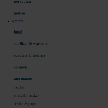
perabotan
Happy Tummy
Hauck
matras
Havaianas
SLOT777
Hegen
botol
Hot Wheels
sterilizer & warmers
Hybrid
soothers & teethers
I
Inlacta DHA
celemek
Interlac
alat makan
Ivenet
cangkir
J
piring & mangkuk
Jack N Jill
sendok & garpu