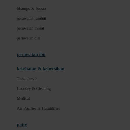
London Taxi
Shampo & Sabun
Love To Dream
perawatan rambut
perawatan mulut
M
perawatan diri
Magformers
Mama's Choice
perawatan ibu
Mamas&Papas
kesehatan & kebersihan
Mamaway
Tissue basah
Maxi Cosi
Laundry & Cleaning
Megabloks
Medical
Micro
Air Purifier & Humidifier
MiDeer
Mimi & Lula
potty
Mini Monkey