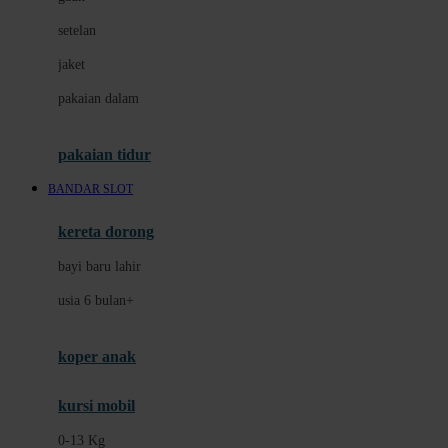
Dae Organics
setelan
Docare
jaket
Doona
pakaian dalam
Down To Earth
Drew
pakaian tidur
Dr. Brown's
BANDAR SLOT
E
kereta dorong
ELC
bayi baru lahir
Ergobaby
usia 6 bulan+
Expert Care
koper anak
Ezyroller
kursi mobil
F
0-13 Kg