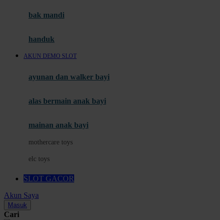
Moby
bak mandi
Momami
handuk
Mothercare
AKUN DEMO SLOT
Mustela
ayunan dan walker bayi
My Buddy Tag
My K
alas bermain anak bayi
N
mainan anak bayi
Naif
mothercare toys
Nike
elc toys
Nordic Natural
SLOT GACOR
Nuby
Akun Saya
Nuna
Masuk
Cari