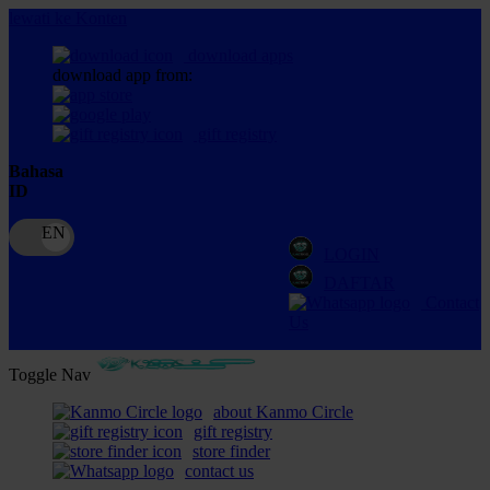
lewati ke Konten
download apps
download app from:
gift registry
Bahasa
ID
LOGIN
DAFTAR
Contact
Us
Toggle Nav
about Kanmo Circle
gift registry
store finder
contact us