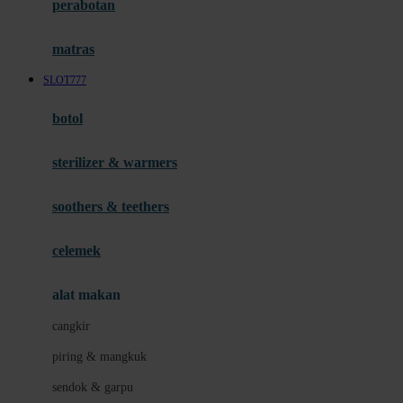
perabotan
Happy Tummy
Hauck
matras
Havaianas
SLOT777
Hegen
botol
Hot Wheels
sterilizer & warmers
Hybrid
soothers & teethers
I
Inlacta DHA
celemek
Interlac
alat makan
Ivenet
cangkir
J
piring & mangkuk
Jack N Jill
sendok & garpu