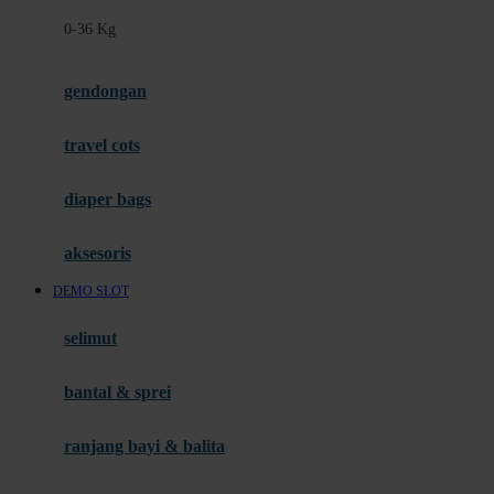
Felt So Sweet
0-36 Kg
Fisher Price
Flipper
gendongan
Friends Of Sally
travel cots
G
diaper bags
Gb
Geko
aksesoris
Graco
DEMO SLOT
Gund
selimut
H
bantal & sprei
Habbie
Haenim
ranjang bayi & balita
Happy Horse