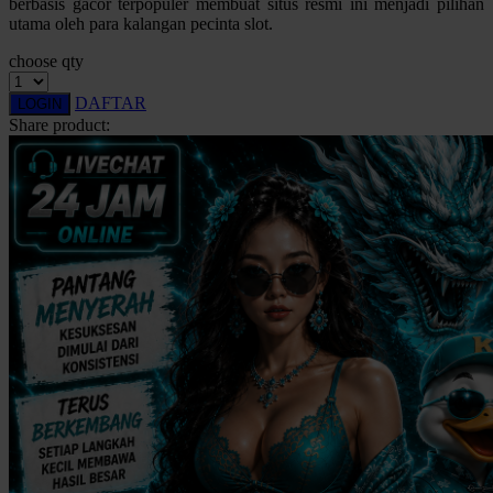
berbasis gacor terpopuler membuat situs resmi ini menjadi pilihan
Squishmallows
utama oleh para kalangan pecinta slot.
Starbooks
choose qty
Stick-O
DAFTAR
LOGIN
Share product:
Stokke
Sudocrem
Sumimo
Sunnylife
Sun-Staches
Swimava
T
Tommee Tippee
Trunki
Tutti Bambini