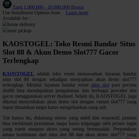
Earn
1.000.000
-
10.000.000
Bonus
Q
Use Installment Options from
.
Laarn more
Available for :
QV Baby
home delivery
store pickup
R
KAOSTOGEL: Toko Resmi Bandar Situs
Real Shades
Slot 88 & Akun Demo Slot777 Gacor
Red Castle
Terlengkap
Ribbon Madness
KAOSTOGEL
adalah toko resmi menawarkan layanan bandar
situs slot 88 dengan sekaligus menyajikan akun demo slot777
S
terlengkap. Melalui layanan bandar resmi
situs slot
para pecinta
slot88 bisa mendapatkan pengalaman dan berbagai provider slot
Sebamed
gacor menggunakan server thailand. Selain itu, KAOSTOGEL juga
dikenal menyediakan akun demo slot dengan variasi slot777 yang
Silver Cross
dapat dimainkan tanpa harus mengeluarkan uang asli.
Simply Idea
Tak hanya itu, didukung sistem yang stabil dan responsif, pemain
bisa menikmati permainan tanpa harus terganggu oleh proses login
Skip Hop
yang rumit ataupun akses yang sering bermasalah. Perpanduan
Spectra
antara kombinasi dari situs slot 88 dan akun demo slot777 yang