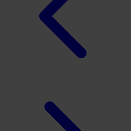
Xootz
Y
Yamatoya
Z
Zaxy
Zoggs
0-9
4Moms
59S