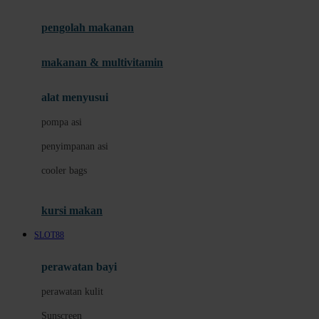
Joie
pengolah makanan
Joolz
Jujube
makanan & multivitamin
K
alat menyusui
Kiddycuts
pompa asi
Kumon
penyimpanan asi
L
cooler bags
Leapfrog
kursi makan
Leclerc
SLOT88
Lee Vierra
Lillebaby
perawatan bayi
Little Bird Told Me
perawatan kulit
Little Miss Janis
Sunscreen