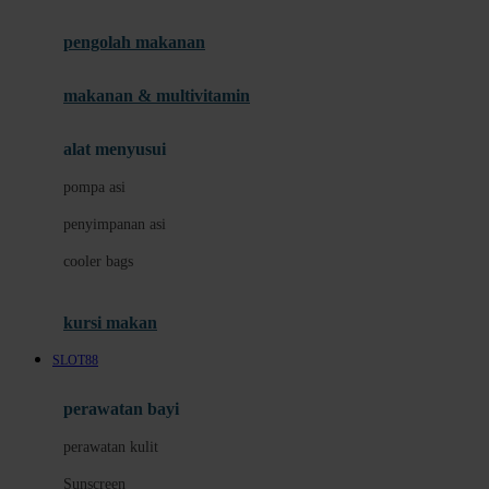
Joie
pengolah makanan
Joolz
Jujube
makanan & multivitamin
K
alat menyusui
Kiddycuts
pompa asi
Kumon
penyimpanan asi
L
cooler bags
Leapfrog
kursi makan
Leclerc
SLOT88
Lee Vierra
Lillebaby
perawatan bayi
Little Bird Told Me
perawatan kulit
Little Miss Janis
Sunscreen