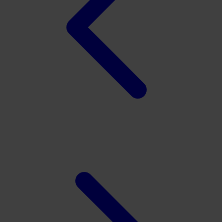
Xootz
Y
Yamatoya
Z
Zaxy
Zoggs
0-9
4Moms
59S