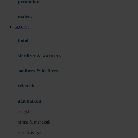
perabotan
Happy Tummy
Hauck
matras
Havaianas
SLOT777
Hegen
botol
Hot Wheels
sterilizer & warmers
Hybrid
soothers & teethers
I
Inlacta DHA
celemek
Interlac
alat makan
Ivenet
cangkir
J
piring & mangkuk
Jack N Jill
sendok & garpu