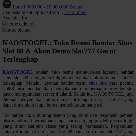
Earn
1.000.000
-
10.000.000
Bonus
Q
Use Installment Options from
.
Laarn more
Available for :
QV Baby
home delivery
store pickup
R
KAOSTOGEL: Toko Resmi Bandar Situs
Real Shades
Slot 88 & Akun Demo Slot777 Gacor
Red Castle
Terlengkap
Ribbon Madness
KAOSTOGEL
adalah toko resmi menawarkan layanan bandar
situs slot 88 dengan sekaligus menyajikan akun demo slot777
S
terlengkap. Melalui layanan bandar resmi
situs slot
para pecinta
slot88 bisa mendapatkan pengalaman dan berbagai provider slot
Sebamed
gacor menggunakan server thailand. Selain itu, KAOSTOGEL juga
dikenal menyediakan akun demo slot dengan variasi slot777 yang
Silver Cross
dapat dimainkan tanpa harus mengeluarkan uang asli.
Simply Idea
Tak hanya itu, didukung sistem yang stabil dan responsif, pemain
bisa menikmati permainan tanpa harus terganggu oleh proses login
Skip Hop
yang rumit ataupun akses yang sering bermasalah. Perpanduan
Spectra
antara kombinasi dari situs slot 88 dan akun demo slot777 yang