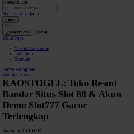
O
Pencarian Lanjutan
Oh Ma Grain
cancel
Okiedog
Cari
cancel
P
Akun Saya
Masuk / buat akun
Peachy
buat akun
Phil & Ted's
Bantuan
Philips Avent
Daftar Keinginan
Keranjang Saya
Pigeon
KAOSTOGEL: Toko Resmi
Playgro
Bandar Situs Slot 88 & Akun
Poled Global
Demo Slot777 Gacor
Ponycycle
Terlengkap
Puma
Pureats
Serendah
Rp 10.000