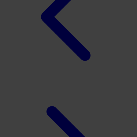
Xootz
Y
Yamatoya
Z
Zaxy
Zoggs
0-9
4Moms
59S