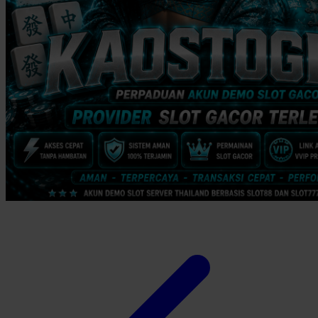
Twistshake
TY Toys
U
V
Veja
Vitaflow
Vtech
W
Waterland
Wellness
X