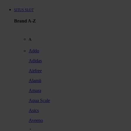
SITUS SLOT
Brand A-Z
A
Addo
Adidas
Airfree
Alamii
Amara
Aqua Scale
Asics
Aveeno
Awan