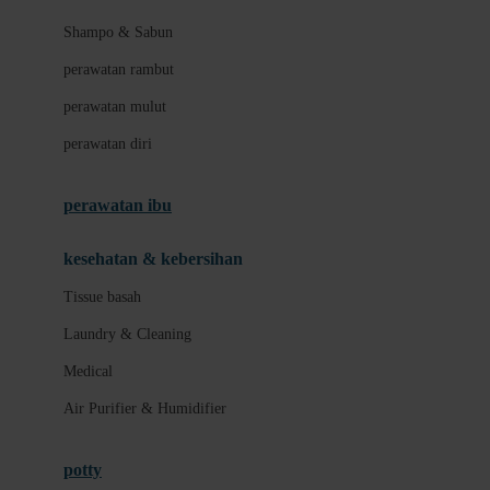
London Taxi
Shampo & Sabun
Love To Dream
perawatan rambut
perawatan mulut
M
perawatan diri
Magformers
Mama's Choice
perawatan ibu
Mamas&Papas
kesehatan & kebersihan
Mamaway
Tissue basah
Maxi Cosi
Laundry & Cleaning
Megabloks
Medical
Micro
Air Purifier & Humidifier
MiDeer
Mimi & Lula
potty
Mini Monkey