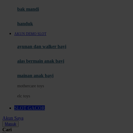
Moby
bak mandi
Momami
handuk
Mothercare
AKUN DEMO SLOT
Mustela
ayunan dan walker bayi
My Buddy Tag
My K
alas bermain anak bayi
N
mainan anak bayi
Naif
mothercare toys
Nike
elc toys
Nordic Natural
SLOT GACOR
Nuby
Akun Saya
Nuna
Masuk
Cari