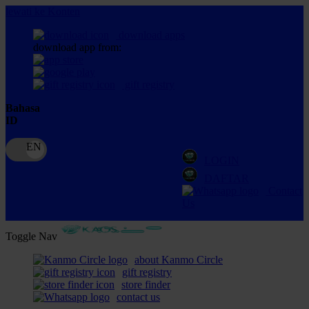
lewati ke Konten
download apps
download app from:
gift registry
Bahasa
ID
LOGIN
DAFTAR
Contact
Us
Toggle Nav
about Kanmo Circle
gift registry
store finder
contact us