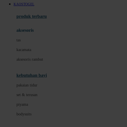
KAOSTOGEL
Azetabio
produk terbaru
B
aksesoris
Baabaasheepz
tas
Babiators
kacamata
Baby Dove
aksesoris rambut
Baby Jogger
Baby Rovega
kebutuhan bayi
Babybee
pakaian tidur
Banana Boat
set & terusan
Banz
piyama
Barbie
bodysuits
Beaba