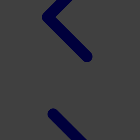
Xootz
Y
Yamatoya
Z
Zaxy
Zoggs
0-9
4Moms
59S