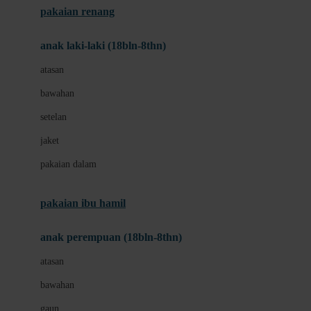
pakaian renang
Bumkins
anak laki-laki (18bln-8thn)
C
atasan
Cetaphil
bawahan
Chicco
setelan
Childlife
jaket
Clevamama
pakaian dalam
Cocolatte
Cottonseeds
pakaian ibu hamil
Cozy N Safe
anak perempuan (18bln-8thn)
Crane
atasan
Cybex
bawahan
D
gaun