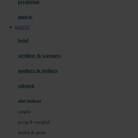
perabotan
Happy Tummy
Hauck
matras
Havaianas
SLOT777
Hegen
botol
Hot Wheels
sterilizer & warmers
Hybrid
soothers & teethers
I
Inlacta DHA
celemek
Interlac
alat makan
Ivenet
cangkir
J
piring & mangkuk
Jack N Jill
sendok & garpu