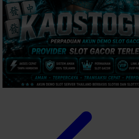
Twistshake
TY Toys
U
V
Veja
Vitaflow
Vtech
W
Waterland
Wellness
X