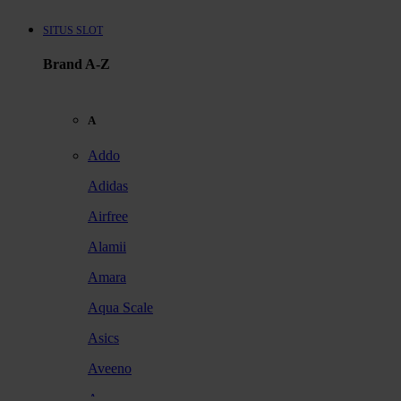
SITUS SLOT
Brand A-Z
A
Addo
Adidas
Airfree
Alamii
Amara
Aqua Scale
Asics
Aveeno
Awan