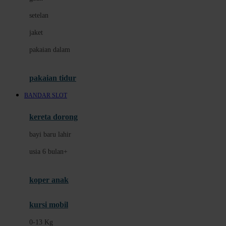
Dae Organics
setelan
Docare
jaket
Doona
pakaian dalam
Down To Earth
Drew
pakaian tidur
Dr. Brown's
BANDAR SLOT
E
kereta dorong
ELC
bayi baru lahir
Ergobaby
usia 6 bulan+
Expert Care
koper anak
Ezyroller
kursi mobil
F
0-13 Kg