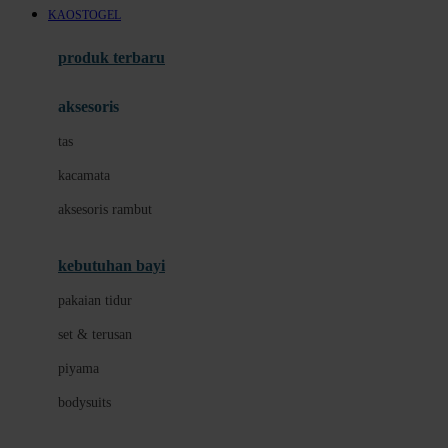
KAOSTOGEL
Azetabio
produk terbaru
B
aksesoris
Baabaasheepz
tas
Babiators
kacamata
Baby Dove
aksesoris rambut
Baby Jogger
Baby Rovega
kebutuhan bayi
Babybee
pakaian tidur
Banana Boat
set & terusan
Banz
piyama
Barbie
bodysuits
Beaba