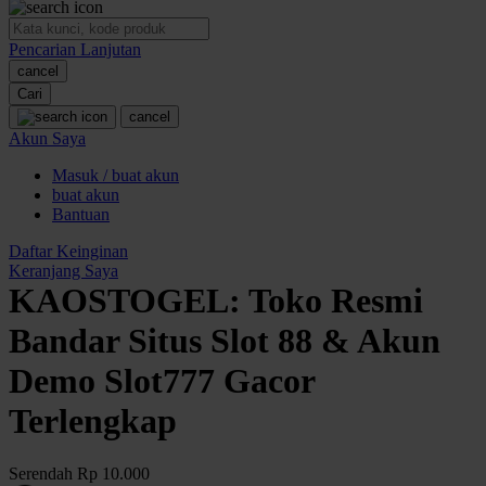
O
Pencarian Lanjutan
Oh Ma Grain
cancel
Okiedog
Cari
cancel
P
Akun Saya
Masuk / buat akun
Peachy
buat akun
Phil & Ted's
Bantuan
Philips Avent
Daftar Keinginan
Keranjang Saya
Pigeon
KAOSTOGEL: Toko Resmi
Playgro
Bandar Situs Slot 88 & Akun
Poled Global
Demo Slot777 Gacor
Ponycycle
Terlengkap
Puma
Pureats
Serendah
Rp 10.000