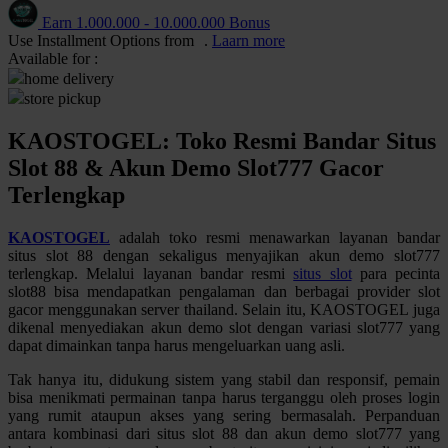
Earn
1.000.000
-
10.000.000
Bonus
Q
Use Installment Options from
.
Laarn more
Available for :
QV Baby
home delivery
store pickup
R
KAOSTOGEL: Toko Resmi Bandar Situs
Real Shades
Slot 88 & Akun Demo Slot777 Gacor
Red Castle
Terlengkap
Ribbon Madness
KAOSTOGEL
adalah toko resmi menawarkan layanan bandar
situs slot 88 dengan sekaligus menyajikan akun demo slot777
S
terlengkap. Melalui layanan bandar resmi
situs slot
para pecinta
slot88 bisa mendapatkan pengalaman dan berbagai provider slot
Sebamed
gacor menggunakan server thailand. Selain itu, KAOSTOGEL juga
dikenal menyediakan akun demo slot dengan variasi slot777 yang
Silver Cross
dapat dimainkan tanpa harus mengeluarkan uang asli.
Simply Idea
Tak hanya itu, didukung sistem yang stabil dan responsif, pemain
bisa menikmati permainan tanpa harus terganggu oleh proses login
Skip Hop
yang rumit ataupun akses yang sering bermasalah. Perpanduan
Spectra
antara kombinasi dari situs slot 88 dan akun demo slot777 yang