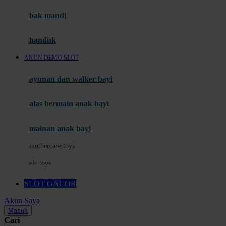
Moby
bak mandi
Momami
handuk
Mothercare
AKUN DEMO SLOT
Mustela
ayunan dan walker bayi
My Buddy Tag
My K
alas bermain anak bayi
N
mainan anak bayi
Naif
mothercare toys
Nike
elc toys
Nordic Natural
SLOT GACOR
Nuby
Akun Saya
Nuna
Masuk
Cari