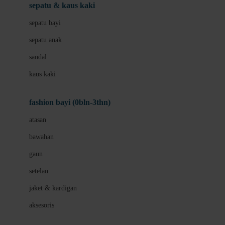
Beauty Barn
sepatu & kaus kaki
Bio Oil
sepatu bayi
Biolane
sepatu anak
Bite Fighters
sandal
Bizzi Growin
kaus kaki
Blackmores
fashion bayi (0bln-3thn)
Blooming Marvellous
atasan
Bonnels
bawahan
Bravado
gaun
Bruder
setelan
Brush Baby
jaket & kardigan
Buds Organics
aksesoris
Bugaboo
Buggygear