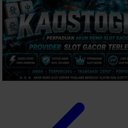
Twistshake
TY Toys
U
V
Veja
Vitaflow
Vtech
W
Waterland
Wellness
X