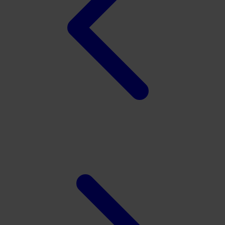
Xootz
Y
Yamatoya
Z
Zaxy
Zoggs
0-9
4Moms
59S