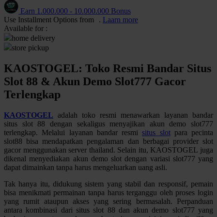
Earn
1.000.000
-
10.000.000
Bonus
Q
Use Installment Options from
.
Laarn more
Available for :
QV Baby
home delivery
store pickup
R
KAOSTOGEL: Toko Resmi Bandar Situs
Real Shades
Slot 88 & Akun Demo Slot777 Gacor
Red Castle
Terlengkap
Ribbon Madness
KAOSTOGEL
adalah toko resmi menawarkan layanan bandar
situs slot 88 dengan sekaligus menyajikan akun demo slot777
S
terlengkap. Melalui layanan bandar resmi
situs slot
para pecinta
slot88 bisa mendapatkan pengalaman dan berbagai provider slot
Sebamed
gacor menggunakan server thailand. Selain itu, KAOSTOGEL juga
dikenal menyediakan akun demo slot dengan variasi slot777 yang
Silver Cross
dapat dimainkan tanpa harus mengeluarkan uang asli.
Simply Idea
Tak hanya itu, didukung sistem yang stabil dan responsif, pemain
bisa menikmati permainan tanpa harus terganggu oleh proses login
Skip Hop
yang rumit ataupun akses yang sering bermasalah. Perpanduan
Spectra
antara kombinasi dari situs slot 88 dan akun demo slot777 yang