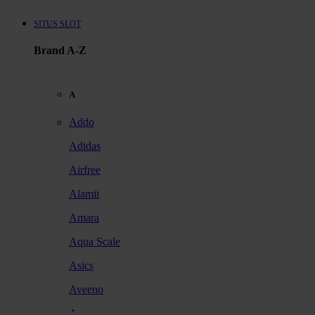
SITUS SLOT
Brand A-Z
A
Addo
Adidas
Airfree
Alamii
Amara
Aqua Scale
Asics
Aveeno
Awan