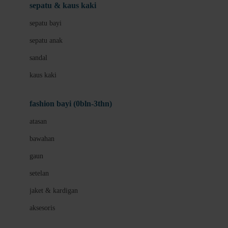
Beauty Barn
sepatu & kaus kaki
Bio Oil
sepatu bayi
Biolane
sepatu anak
Bite Fighters
sandal
Bizzi Growin
kaus kaki
Blackmores
fashion bayi (0bln-3thn)
Blooming Marvellous
atasan
Bonnels
bawahan
Bravado
gaun
Bruder
setelan
Brush Baby
jaket & kardigan
Buds Organics
aksesoris
Bugaboo
Buggygear