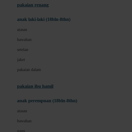
pakaian renang
Bumkins
anak laki-laki (18bln-8thn)
C
atasan
Cetaphil
bawahan
Chicco
setelan
Childlife
jaket
Clevamama
pakaian dalam
Cocolatte
Cottonseeds
pakaian ibu hamil
Cozy N Safe
anak perempuan (18bln-8thn)
Crane
atasan
Cybex
bawahan
D
gaun