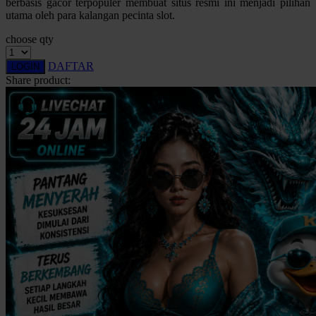
berbasis gacor terpopuler membuat situs resmi ini menjadi pilihan
Squishmallows
utama oleh para kalangan pecinta slot.
Starbooks
choose qty
Stick-O
DAFTAR
LOGIN
Share product:
Stokke
Sudocrem
Sumimo
Sunnylife
Sun-Staches
Swimava
T
Tommee Tippee
Trunki
Tutti Bambini