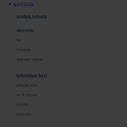
KAOSTOGEL
Azetabio
produk terbaru
B
aksesoris
Baabaasheepz
tas
Babiators
kacamata
Baby Dove
aksesoris rambut
Baby Jogger
Baby Rovega
kebutuhan bayi
Babybee
pakaian tidur
Banana Boat
set & terusan
Banz
piyama
Barbie
bodysuits
Beaba