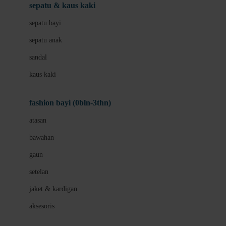
Beauty Barn
sepatu & kaus kaki
Bio Oil
sepatu bayi
Biolane
sepatu anak
Bite Fighters
sandal
Bizzi Growin
kaus kaki
Blackmores
fashion bayi (0bln-3thn)
Blooming Marvellous
atasan
Bonnels
bawahan
Bravado
gaun
Bruder
setelan
Brush Baby
jaket & kardigan
Buds Organics
aksesoris
Bugaboo
Buggygear