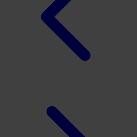
Xootz
Y
Yamatoya
Z
Zaxy
Zoggs
0-9
4Moms
59S