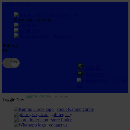
lewati ke Konten
download apps
download app from:
gift registry
Bahasa
ID
LOGIN
DAFTAR
Contact
Us
Toggle Nav
about Kanmo Circle
gift registry
store finder
contact us