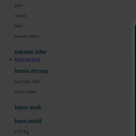
gaun
setelan
jaket
pakaian dalam
pakaian tidur
BANDAR SLOT
kereta dorong
bayi baru lahir
usia 6 bulan+
koper anak
kursi mobil
0-13 Kg