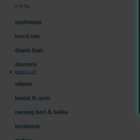
0-36 Kg
gendongan
travel cots
diaper bags
aksesoris
DEMO SLOT
selimut
bantal & sprei
ranjang bayi & balita
perabotan
matras