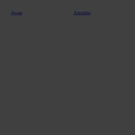
Awan
Azetabio