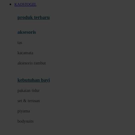
KAOSTOGEL
Azetabio
produk terbaru
B
aksesoris
Baabaasheepz
tas
Babiators
kacamata
Baby Dove
aksesoris rambut
Baby Jogger
Baby Rovega
kebutuhan bayi
Babybee
pakaian tidur
Banana Boat
set & terusan
Banz
piyama
Barbie
bodysuits
Beaba