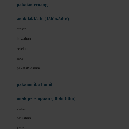
pakaian renang
Bumkins
anak laki-laki (18bln-8thn)
C
atasan
Cetaphil
bawahan
Chicco
setelan
Childlife
jaket
Clevamama
pakaian dalam
Cocolatte
Cottonseeds
pakaian ibu hamil
Cozy N Safe
anak perempuan (18bln-8thn)
Crane
atasan
Cybex
bawahan
D
gaun