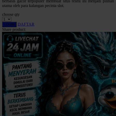
berbasis gacor terpopuler membuat situs resmi ini menjadi pilihan
Squishmallows
utama oleh para kalangan pecinta slot.
Starbooks
choose qty
Stick-O
DAFTAR
LOGIN
Share product:
Stokke
Sudocrem
Sumimo
Sunnylife
Sun-Staches
Swimava
T
Tommee Tippee
Trunki
Tutti Bambini