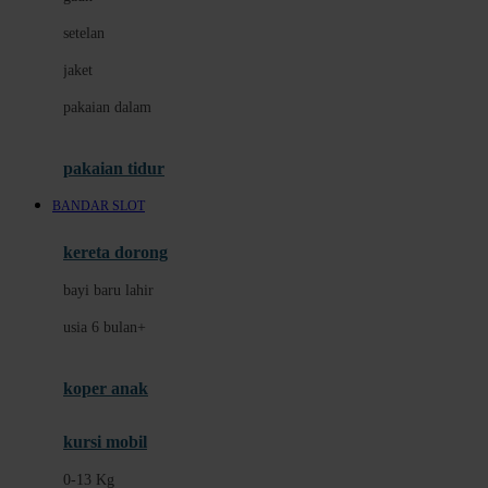
Dae Organics
setelan
Docare
jaket
Doona
pakaian dalam
Down To Earth
Drew
pakaian tidur
Dr. Brown's
BANDAR SLOT
E
kereta dorong
ELC
bayi baru lahir
Ergobaby
usia 6 bulan+
Expert Care
koper anak
Ezyroller
kursi mobil
F
0-13 Kg