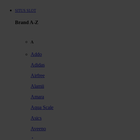
SITUS SLOT
Brand A-Z
A
Addo
Adidas
Airfree
Alamii
Amara
Aqua Scale
Asics
Aveeno
Awan