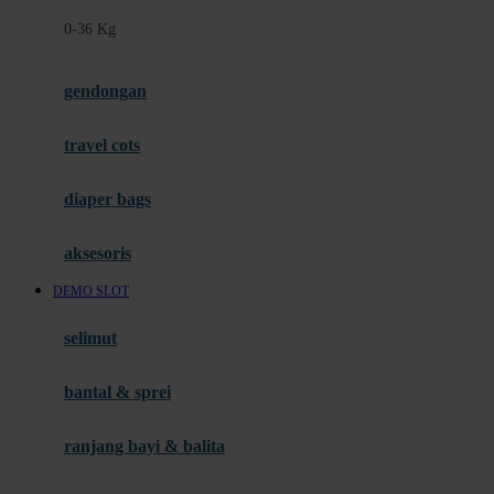
Felt So Sweet
0-36 Kg
Fisher Price
Flipper
gendongan
Friends Of Sally
travel cots
G
diaper bags
Gb
Geko
aksesoris
Graco
DEMO SLOT
Gund
selimut
H
bantal & sprei
Habbie
Haenim
ranjang bayi & balita
Happy Horse